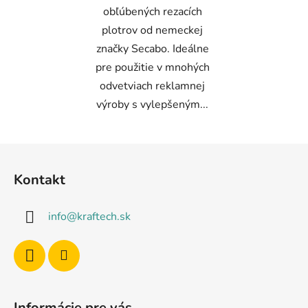
obľúbených rezacích
plotrov od nemeckej
značky Secabo. Ideálne
pre použitie v mnohých
odvetviach reklamnej
výroby s vylepšeným...
Z
á
Kontakt
p
ä
info
@
kraftech.sk
t
i
e
Informácie pre vás