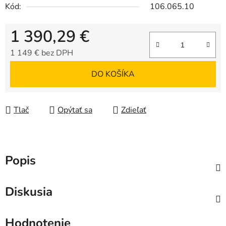
Kód:
106.065.10
1 390,29 €
1 149 € bez DPH
Jednotková cena:
DO KOŠÍKA
Tlač
Opýtať sa
Zdieľať
Popis
Diskusia
Hodnotenie