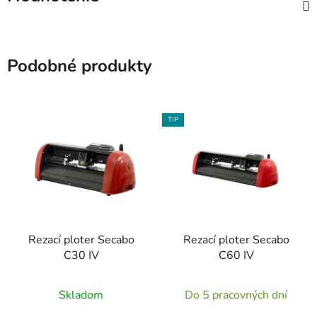
Podobné produkty
TIP
Rezací ploter Secabo
Rezací ploter Secabo
C30 IV
C60 IV
Priemerné
Skladom
Do 5 pracovných dní
hodnotenie