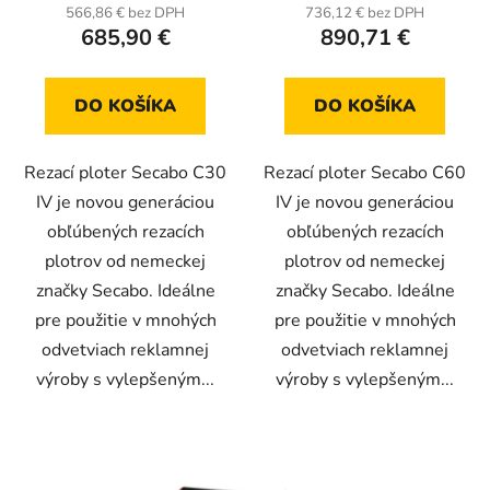
produktu
566,86 € bez DPH
736,12 € bez DPH
685,90 €
890,71 €
je
5,0
z
DO KOŠÍKA
DO KOŠÍKA
5
hviezdičiek.
Rezací ploter Secabo C30
Rezací ploter Secabo C60
IV je novou generáciou
IV je novou generáciou
obľúbených rezacích
obľúbených rezacích
plotrov od nemeckej
plotrov od nemeckej
značky Secabo. Ideálne
značky Secabo. Ideálne
pre použitie v mnohých
pre použitie v mnohých
odvetviach reklamnej
odvetviach reklamnej
výroby s vylepšeným...
výroby s vylepšeným...