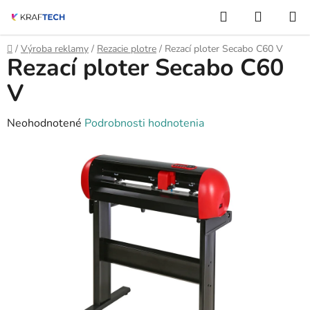
Prejsť
Hľadať
NÁKUP
na
KOŠÍK
obsah
Domov
/
Výroba reklamy
/
Rezacie plotre
/
Rezací ploter Secabo C60 V
Rezací ploter Secabo C60
V
Priemerné
Neohodnotené
Podrobnosti hodnotenia
hodnotenie
produktu
je
0,0
z
5
hviezdičiek.