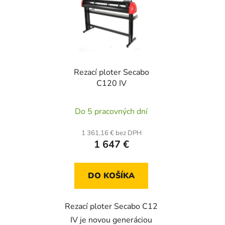
Rezací ploter Secabo
C120 IV
Do 5 pracovných dní
1 361,16 € bez DPH
1 647 €
DO KOŠÍKA
Rezací ploter Secabo C12
IV je novou generáciou