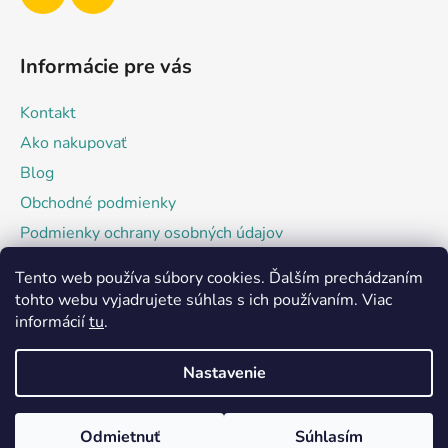
Informácie pre vás
Kontakt
Ako nakupovať
Blog
Obchodné podmienky
Podmienky ochrany osobných údajov
Tento web používa súbory cookies. Ďalším prechádzaním
Facebook
tohto webu vyjadrujete súhlas s ich používaním. Viac
informácií
tu
.
Nastavenie
Odmietnuť
Súhlasím
Vytvoril Shoptet