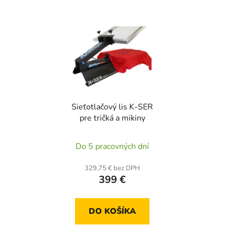
Sieťotlačový lis K-SER
pre tričká a mikiny
Priemerné
Do 5 pracovných dní
hodnotenie
produktu
329,75 € bez DPH
399 €
je
4,0
z
DO KOŠÍKA
5