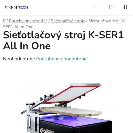
Prejsť
Hľadať
NÁKUP
na
KOŠÍK
obsah
Domov
/
Potreby pre sieťotlač
/
Sieťotlačové stroje
/
Sieťotlačový stroj K-
SER1 All In One
Sieťotlačový stroj K-SER1
All In One
Priemerné
Neohodnotené
Podrobnosti hodnotenia
hodnotenie
produktu
je
0,0
z
5
hviezdičiek.