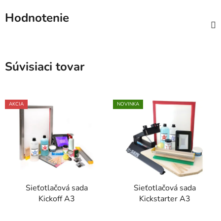
Hodnotenie
Súvisiaci tovar
AKCIA
NOVINKA
Sieťotlačová sada
Sieťotlačová sada
Kickoff A3
Kickstarter A3
Priemerné