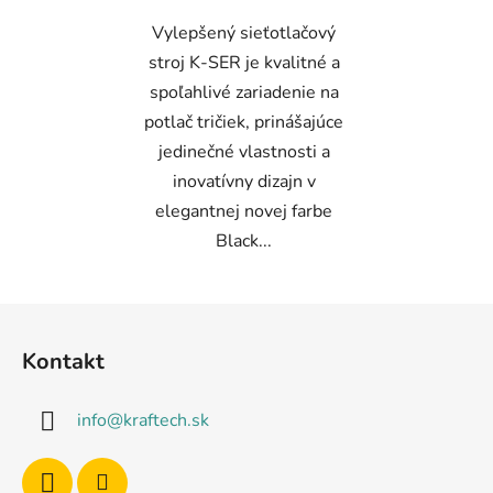
hviezdičiek.
Vylepšený sieťotlačový
stroj K-SER je kvalitné a
spoľahlivé zariadenie na
potlač tričiek, prinášajúce
jedinečné vlastnosti a
inovatívny dizajn v
elegantnej novej farbe
Black...
Z
á
Kontakt
p
ä
info
@
kraftech.sk
t
i
e