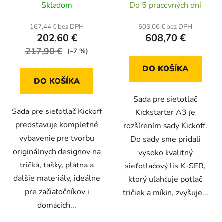
Skladom
Do 5 pracovných dní
hodnotenie
produktu
167,44 € bez DPH
503,06 € bez DPH
202,60 €
608,70 €
je
217,90 €
4,0
(–7 %)
z
DO KOŠÍKA
5
DO KOŠÍKA
hviezdičiek.
Sada pre sieťotlač
Sada pre sieťotlač Kickoff
Kickstarter A3 je
predstavuje kompletné
rozšírením sady Kickoff.
vybavenie pre tvorbu
Do sady sme pridali
originálnych designov na
vysoko kvalitný
tričká, tašky, plátna a
sieťotlačový lis K-SER,
ďalšie materiály, ideálne
ktorý uľahčuje potlač
pre začiatočníkov i
tričiek a míkín, zvyšuje...
domácich...