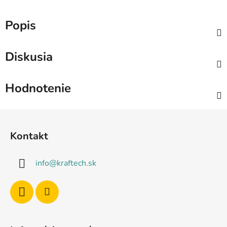
Popis
Diskusia
Hodnotenie
Z
á
Kontakt
p
ä
info
@
kraftech.sk
t
i
e