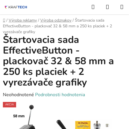
Prejsť
Hľadať
NÁKUP
na
KOŠÍK
obsah
Domov
/
Výroba reklamy
/
Výroba odznakov
/
Štartovacia sada
EffectiveButton - plackovač 32 & 58 mm a 250 ks placiek + 2
vyrezávače grafiky
Štartovacia sada
EffectiveButton -
plackovač 32 & 58 mm a
250 ks placiek + 2
vyrezávače grafiky
Priemerné
Neohodnotené
Podrobnosti hodnotenia
hodnotenie
AKCIA
produktu
je
0,0