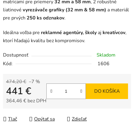
matricami pre priemery
32 mm a 58 mm
, 2 robustné
liatinové
vyrezávače grafiky (32 mm & 58 mm)
a materiál
pre prvých
250 ks odznakov
.
Ideálna voľba pre
reklamné agentúry, školy
aj
kreatívcov
,
ktorí hľadajú kvalitu bez kompromisov.
Dostupnosť
Skladom
Kód:
1606
474,20 €
–7 %
441 €
DO KOŠÍKA
364,46 € bez DPH
Jednotková cena:
Tlač
Opýtať sa
Zdieľať