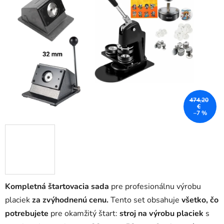
z
5
hviezdičiek.
474,20
€
–7 %
Kompletná štartovacia sada
pre profesionálnu výrobu
placiek
za zvýhodnenú cenu.
Tento set obsahuje
všetko, čo
potrebujete
pre okamžitý štart:
stroj na výrobu placiek
s