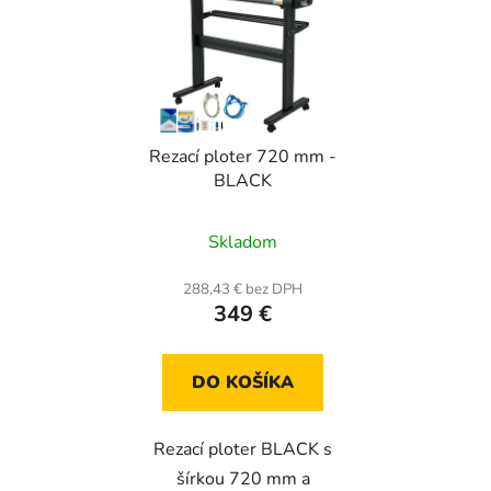
Rezací ploter 720 mm -
BLACK
Priemerné
Skladom
hodnotenie
produktu
288,43 € bez DPH
349 €
je
5,0
z
DO KOŠÍKA
5
hviezdičiek.
Rezací ploter BLACK s
šírkou 720 mm a