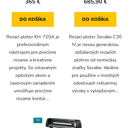
365 €
685,90 €
je
je
5,0
5,0
z
z
DO KOŠÍKA
DO KOŠÍKA
5
5
hviezdičiek.
hviezdičiek.
Rezací ploter KH-720A je
Rezací ploter Secabo C30
profesionálnym
IV je novou generáciou
nástrojom pre precízne
obľúbených rezacích
rezanie a kreatívne
plotrov od nemeckej
projekty. So vstavaným
značky Secabo. Ideálne
optickým okom a
pre použitie v mnohých
laserovým zariadením
odvetviach reklamnej
umožňuje precízne
výroby s vylepšeným...
rezanie kontúr...
TIP