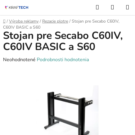
Prejsť
Hľadať
NÁKUP
na
KOŠÍK
obsah
Domov
/
Výroba reklamy
/
Rezacie plotre
/
Stojan pre Secabo C60IV,
C60IV BASIC a S60
Stojan pre Secabo C60IV,
C60IV BASIC a S60
Priemerné
Neohodnotené
Podrobnosti hodnotenia
hodnotenie
produktu
je
0,0
z
5
hviezdičiek.