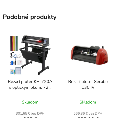
Podobné produkty
Rezací ploter KH-720A
Rezací ploter Secabo
s optickým okom, 720
C30 IV
mm
Priemerné
Priemerné
Skladom
Skladom
hodnotenie
hodnotenie
produktu
produktu
301,65 € bez DPH
566,86 € bez DPH