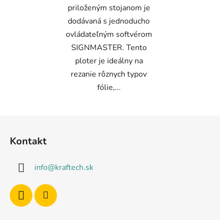
priloženým stojanom je
dodávaná s jednoducho
ovládateľným softvérom
SIGNMASTER. Tento
ploter je ideálny na
rezanie rôznych typov
fólie,...
Z
á
Kontakt
p
ä
info
@
kraftech.sk
t
i
e