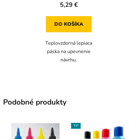
5,29 €
je
5,0
z
DO KOŠÍKA
5
hviezdičiek.
Teplovzdorná lepiaca
páska na upevnenie
návrhu.
Podobné produkty
TIP