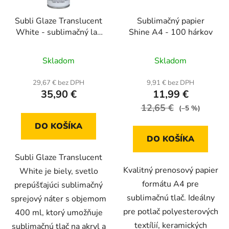
Subli Glaze Translucent
Sublimačný papier
White - sublimačný lak
Shine A4 - 100 hárkov
v spreji na sklo a akryl
Priemerné
Priemerné
(400 ml)
Skladom
Skladom
hodnotenie
hodnotenie
produktu
produktu
29,67 € bez DPH
9,91 € bez DPH
35,90 €
11,99 €
je
je
5,0
12,65 €
4,7
(–5 %)
z
z
DO KOŠÍKA
5
5
DO KOŠÍKA
hviezdičiek.
hviezdičiek.
Subli Glaze Translucent
Kvalitný prenosový papier
White je biely, svetlo
formátu A4 pre
prepúšťajúci sublimačný
sublimačnú tlač. Ideálny
sprejový náter s objemom
pre potlač polyesterových
400 ml, ktorý umožňuje
textílií, keramických
sublimačnú tlač na akryl a