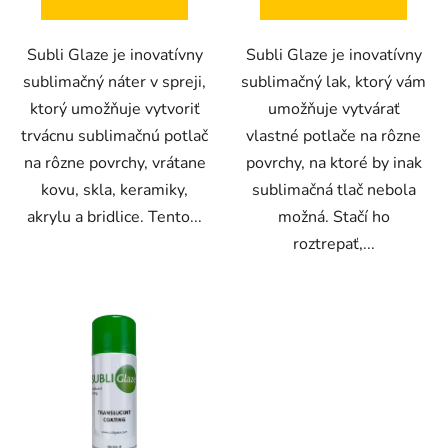
5
5
hviezdičiek.
hviezdičiek.
Subli Glaze je inovatívny
Subli Glaze je inovatívny
sublimačný náter v spreji,
sublimačný lak, ktorý vám
ktorý umožňuje vytvoriť
umožňuje vytvárať
trvácnu sublimačnú potlač
vlastné potlače na rôzne
na rôzne povrchy, vrátane
povrchy, na ktoré by inak
kovu, skla, keramiky,
sublimačná tlač nebola
akrylu a bridlice. Tento...
možná. Stačí ho
roztrepať,...