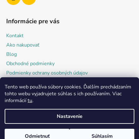
Informácie pre vás
Kontakt
Ako nakupovať
Blog
Obchodné podmienky
Podmienky ochrany osobných údajov
Tento web používa súbory cookies. Ďalším prechádzaním
Facebook
tohto webu vyjadrujete súhlas s ich používaním. Viac
informácií
tu
.
Nastavenie
Odmietnuť
Súhlasím
Vytvoril Shoptet