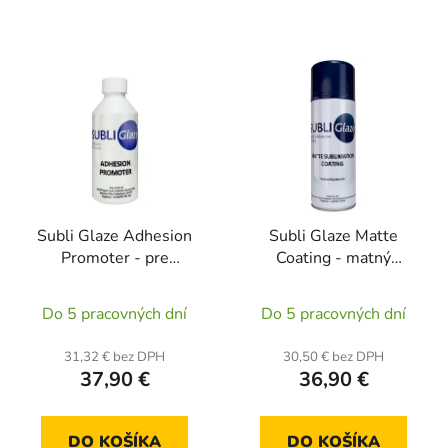
Subli Glaze Adhesion
Subli Glaze Matte
Promoter - pre
Coating - matný
sublimáciu na rôzne
sublimačný lak v spreji
Priemerné
Priemerné
povrchy (250ml)
(400 ml)
Do 5 pracovných dní
Do 5 pracovných dní
hodnotenie
hodnotenie
produktu
produktu
31,32 € bez DPH
30,50 € bez DPH
37,90 €
36,90 €
je
je
5,0
5,0
z
z
DO KOŠÍKA
DO KOŠÍKA