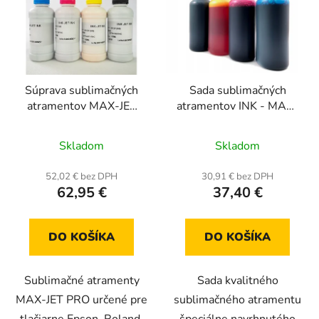
Súprava sublimačných
Sada sublimačných
atramentov MAX-JET
atramentov INK - MATE
PRO 4x100 ml
4 x 100 ml
Priemerné
Skladom
Skladom
hodnotenie
produktu
52,02 € bez DPH
30,91 € bez DPH
62,95 €
37,40 €
je
4,7
z
DO KOŠÍKA
DO KOŠÍKA
5
hviezdičiek.
Sublimačné atramenty
Sada kvalitného
MAX-JET PRO určené pre
sublimačného atramentu
tlačiarne Epson, Roland,
špeciálne navrhnutého