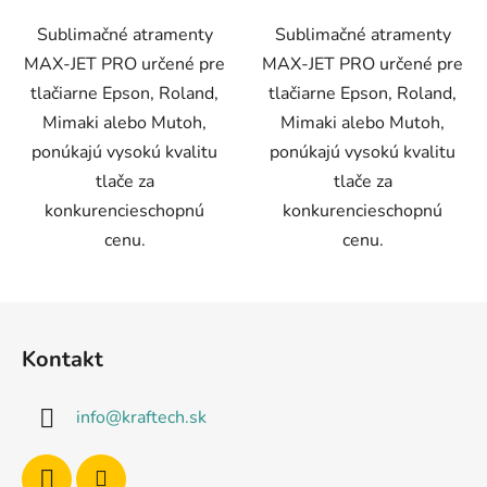
Sublimačné atramenty
Sublimačné atramenty
MAX-JET PRO určené pre
MAX-JET PRO určené pre
tlačiarne Epson, Roland,
tlačiarne Epson, Roland,
Mimaki alebo Mutoh,
Mimaki alebo Mutoh,
ponúkajú vysokú kvalitu
ponúkajú vysokú kvalitu
tlače za
tlače za
konkurencieschopnú
konkurencieschopnú
cenu.
cenu.
Z
á
Kontakt
p
ä
info
@
kraftech.sk
t
i
e