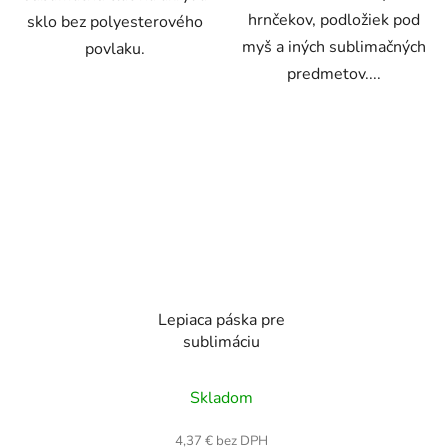
hrnčekov, podložiek pod
sklo bez polyesterového
myš a iných sublimačných
povlaku.
predmetov....
Lepiaca páska pre
sublimáciu
Priemerné
Skladom
hodnotenie
produktu
4,37 € bez DPH