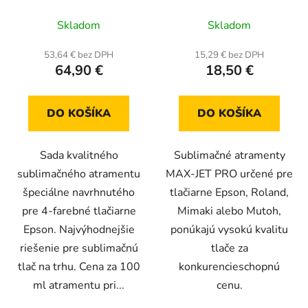
4 x 200 ml
100 ml
Priemerné
Skladom
Skladom
hodnotenie
produktu
53,64 € bez DPH
15,29 € bez DPH
64,90 €
18,50 €
je
5,0
z
DO KOŠÍKA
DO KOŠÍKA
5
hviezdičiek.
Sada kvalitného
Sublimačné atramenty
sublimačného atramentu
MAX-JET PRO určené pre
špeciálne navrhnutého
tlačiarne Epson, Roland,
pre 4-farebné tlačiarne
Mimaki alebo Mutoh,
Epson. Najvýhodnejšie
ponúkajú vysokú kvalitu
riešenie pre sublimačnú
tlače za
tlač na trhu. Cena za 100
konkurencieschopnú
ml atramentu pri...
cenu.