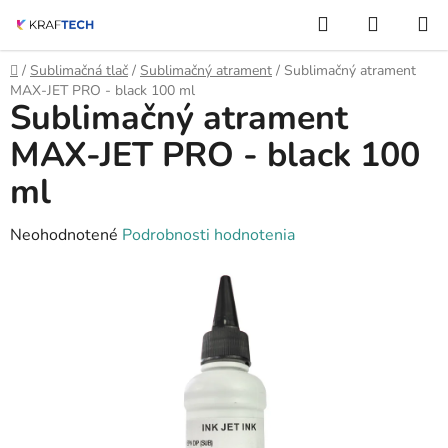
Prejsť
Hľadať
NÁKUP
na
KOŠÍK
obsah
Domov
/
Sublimačná tlač
/
Sublimačný atrament
/
Sublimačný atrament
MAX-JET PRO - black 100 ml
Sublimačný atrament
MAX-JET PRO - black 100
ml
Priemerné
Neohodnotené
Podrobnosti hodnotenia
hodnotenie
produktu
je
0,0
z
5
hviezdičiek.