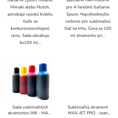
Mimaki alebo Mutoh,
pre 4-farebné tlačiarne
ponúkajú vysokú kvalitu
Epson. Najvýhodnejšie
tlače za
riešenie pre sublimačnú
konkurencieschopnú
tlač na trhu. Cena za 100
cenu. Sada obsahuje
ml atramentu pri...
4x100 ml...
Sada sublimačných
Sublimačný atrament
atramentov INK - MATE
MAX-JET PRO - cyan