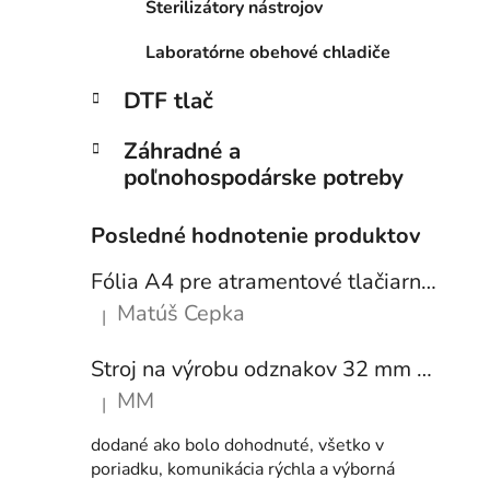
Sterilizátory nástrojov
Laboratórne obehové chladiče
DTF tlač
Záhradné a
poľnohospodárske potreby
Posledné hodnotenie produktov
Fólia A4 pre atramentové tlačiarne - sada 10 ks
Matúš Cepka
|
Hodnotenie produktu je 5 z 5 hviezdičiek.
Stroj na výrobu odznakov 32 mm a 58 mm + 250 ks odznakov
MM
|
Hodnotenie produktu je 5 z 5 hviezdičiek.
dodané ako bolo dohodnuté, všetko v
poriadku, komunikácia rýchla a výborná