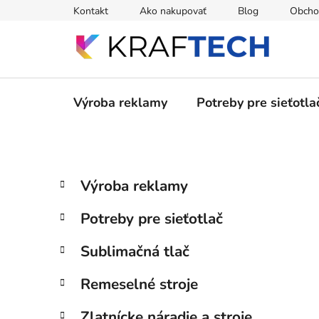
Prejsť
Kontakt
Ako nakupovať
Blog
Obcho
na
obsah
Výroba reklamy
Potreby pre sieťotla
B
K
Preskočiť
Výroba reklamy
a
kategórie
o
t
č
Potreby pre sieťotlač
e
n
g
ý
Sublimačná tlač
ó
p
r
Remeselné stroje
i
a
e
n
Zlatnícke náradie a stroje