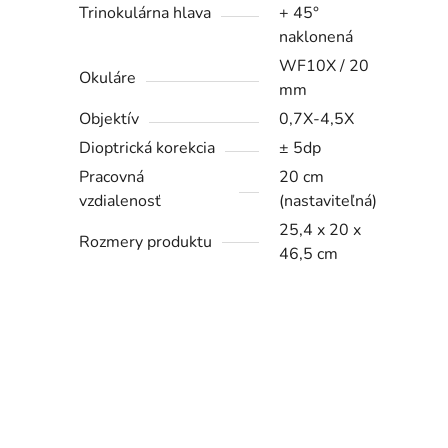
Trinokulárna hlava
+ 45°
naklonená
WF10X / 20
Okuláre
mm
Objektív
0,7X-4,5X
Dioptrická korekcia
± 5dp
Pracovná
20 cm
vzdialenosť
(nastaviteľná)
25,4 x 20 x
Rozmery produktu
46,5 cm