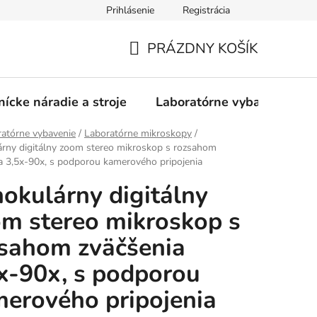
Prihlásenie
Registrácia
PRÁZDNY KOŠÍK
NÁKUPNÝ
KOŠÍK
nícke náradie a stroje
Laboratórne vybavenie
atórne vybavenie
/
Laboratórne mikroskopy
/
árny digitálny zoom stereo mikroskop s rozsahom
a 3,5x-90x, s podporou kamerového pripojenia
nokulárny digitálny
m stereo mikroskop s
sahom zväčšenia
x-90x, s podporou
erového pripojenia