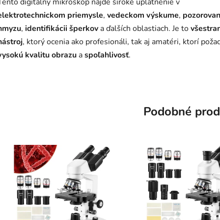
Tento digitálny mikroskop nájde široké uplatnenie v
elektrotechnickom priemysle
,
vedeckom výskume
,
pozorovan
hmyzu
,
identifikácii šperkov
a ďalších oblastiach. Je to
všestra
nástroj
, ktorý ocenia ako profesionáli, tak aj amatéri, ktorí poža
vysokú kvalitu obrazu
a
spoľahlivosť
.
Podobné prod