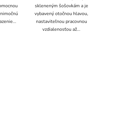
pomocnou
skleneným šošovkám a je
výnimočnú
vybavený otočnou hlavou,
azenie...
nastaviteľnou pracovnou
vzdialenosťou až...