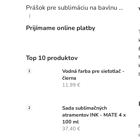
Prášok pre sublimáciu na bavlnu 1 kg
|
Hodnotenie produktu je 5 z 5 hviezdičiek.
Prijímame online platby
Top 10 produktov
Vodná farba pre sieťotlač -
čierna
11,99 €
Sada sublimačných
atramentov INK - MATE 4 x
100 ml
37,40 €