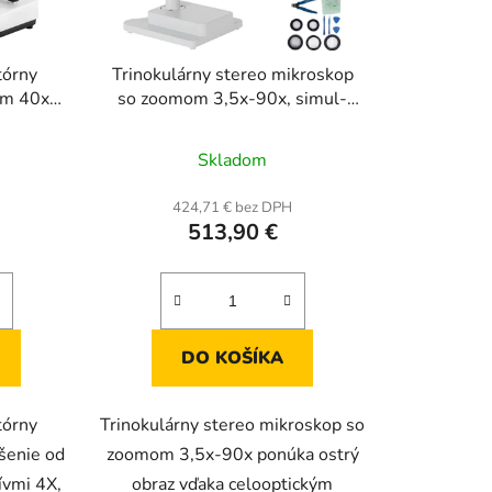
tórny
Trinokulárny stereo mikroskop
ím 40x-
so zoomom 3,5x-90x, simul-
0X, 40X,
fokálnym systémom, otočným o
rné
Priemerné
ošovka
360°, s nastaviteľným dvojitým
Skladom
enie
ramenovým statívom
hodnotenie
tu
produktu
H
424,71 € bez DPH
513,90 €
je
5,0
z
5
iek.
hviezdičiek.
DO KOŠÍKA
tórny
Trinokulárny stereo mikroskop so
šenie od
zoomom 3,5x-90x ponúka ostrý
ívmi 4X,
obraz vďaka celooptickým