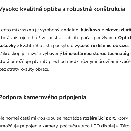
Vysoko kvalitná optika a robustná konštrukcia
Tento mikroskop je vyrobený z odolnej
hliníkovo-zinkovej zliat
ktorá zaisťuje dlhú životnosť a stabilitu počas používania.
Optic
šošovky
z kvalitného skla poskytujú
vysoké rozlíšenie obrazu
.
Mikroskop je navyše vybavený
binokulárnou stereo technológ
ktorá umožňuje plynulý prechod medzi rôznymi úrovňami zväčš
bez straty kvality obrazu.
Podpora kamerového pripojenia
Na hornej časti mikroskopu sa nachádza
rozširujúci port
, ktorý
umožňuje pripojenie kamery, počítača alebo LCD displeja. Táto