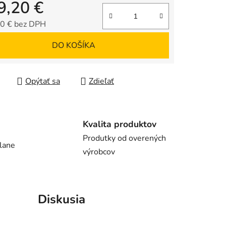
9,20 €
0 € bez DPH
tková cena:
DO KOŠÍKA
Opýtať sa
Zdieľať
Kvalita produktov
Produtky od overených
lane
výrobcov
Diskusia