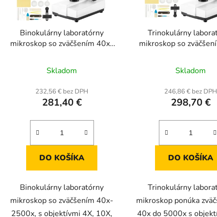
Binokulárny laboratórny
Trinokulárny labora
mikroskop so zväčšením 40x-
mikroskop so zväčšen
2500x, objektívmi 4X, 10X,
5000x, objektívy 4X, 1
Priemerné
Prieme
40X, 100X
100X,, 2X pomocná š
Skladom
Skladom
hodnotenie
hodnot
produktu
produk
232,56 € bez DPH
246,86 € bez DP
281,40 €
298,70 €
je
je
5,0
5,0
z
z
5
5
hviezdičiek.
hviezdič
DO KOŠÍKA
DO KOŠÍKA
Binokulárny laboratórny
Trinokulárny labora
mikroskop so zväčšením 40x-
mikroskop ponúka zväč
2500x, s objektívmi 4X, 10X,
40x do 5000x s objekt