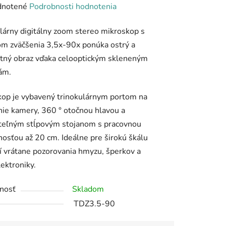
rné
notené
Podrobnosti hodnotenia
enie
lárny digitálny zoom stereo mikroskop s
tu
m zväčšenia 3,5x-90x ponúka ostrý a
tný obraz vďaka celooptickým skleneným
ám.
op je vybavený trinokulárnym portom na
iek.
nie kamery, 360 ° otočnou hlavou a
iteľným stĺpovým stojanom s pracovnou
nosťou až 20 cm. Ideálne pre širokú škálu
ií vrátane pozorovania hmyzu, šperkov a
ektroniky.
nosť
Skladom
TDZ3.5-90