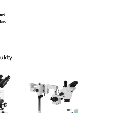
í
nný
dujú
ukty