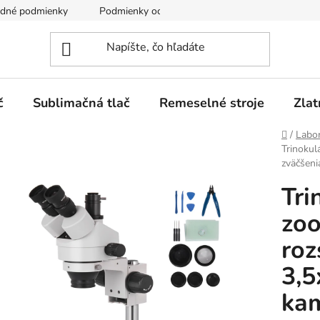
dné podmienky
Podmienky ochrany osobných údajov
č
Sublimačná tlač
Remeselné stroje
Zlat
Domov
/
Labor
Trinokul
zväčšeni
Tri
zoo
roz
3,5
kam