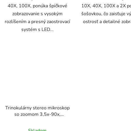
40X, 100X, ponúka špičkové
10X, 40X, 100X a 2X 
zobrazovanie s vysokým
šošovkou, čo zaisťuje 
rozlíšením a presný zaostrovací
ostrosť a detailné zobr
systém s LED...
Trinokulárny stereo mikroskop
so zoomom 3,5x-90x,
binokulárnymi okulármi WF10X
Priemerné
20mm, ideálny pre klenotníkov
Skladom