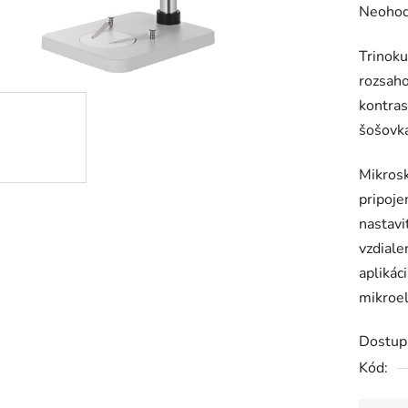
Prieme
Neohod
hodnot
Trinoku
produk
rozsaho
je
kontras
0,0
šošovk
z
5
Mikrosk
hviezdič
pripoje
nastav
vzdiale
aplikác
mikroel
Dostup
Kód: