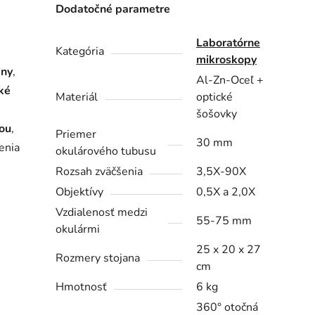
Dodatočné parametre
Laboratórne
Kategória
mikroskopy
iny
,
Al-Zn-Oceľ +
ké
Materiál
optické
šošovky
iou
,
Priemer
30 mm
enia
okulárového tubusu
Rozsah zväčšenia
3,5X-90X
Objektívy
0,5X a 2,0X
Vzdialenosť medzi
55-75 mm
okulármi
25 x 20 x 27
Rozmery stojana
cm
Hmotnosť
6 kg
360° otočná