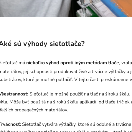
Aké sú výhody sieťotlače?
Sieťotlač má
niekoľko výhod oproti iným metódam tlače
, vrát
materiálov, jej schopnosti produkovať živé a trvácne výtlačky a j
substrátov, ktoré je možné potlačiť. V tejto časti preskúmame 
Všestrannosť:
Sieťotlač je možné použiť na tlač na širokú škálu 
skla. Môže byť použitá na širokú škálu aplikácií, od tlače tričie
ďalších propagačných materiálov.
Trvácnosť:
Sieťotlač vytvára výtlačky, ktoré sú odolné a trvácn