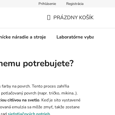
Prihlásenie
Registrácia
PRÁZDNY KOŠÍK
NÁKUPNÝ
KOŠÍK
nícke náradie a stroje
Laboratórne vybavenie
k nemu potrebujete?
s farby na povrch. Tento proces zahŕňa
 potlačovaný povrch (napr. tričko, mikina..).
iou citlivou na svetlo
. Keď je sito vystavené
onovaná emulzia sa môže zmyť, takže zostane
e rad
sieťotlačových potrieb
.