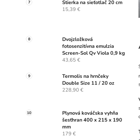
Stierka na sieťotlač 20 cm
15,39 €
Dvojzložková
fotosenzitívna emulzia
Screen-Sol Qv Viola 0,9 kg
43,65 €
Termolis na hrnčeky
Double Size 11 / 20 oz
228,90 €
Plynová kováčska vyhňa
šesťhran 400 x 215 x 190
mm
179 €