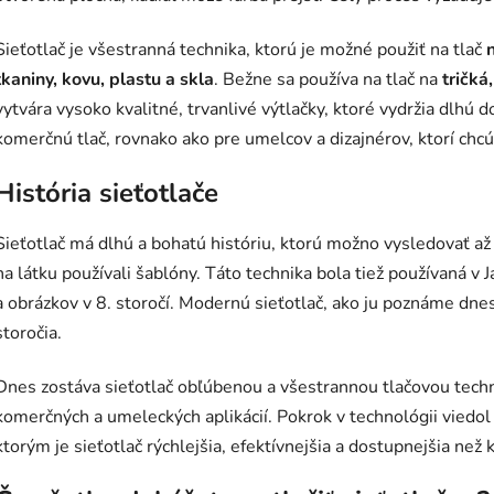
Sieťotlač je všestranná technika, ktorú je možné použiť na tlač
tkaniny, kovu, plastu a skla
. Bežne sa používa na tlač na
tričká
vytvára vysoko kvalitné, trvanlivé výtlačky, ktoré vydržia dlhú 
komerčnú tlač, rovnako ako pre umelcov a dizajnérov, ktorí chcú 
História sieťotlače
Sieťotlač má dlhú a bohatú históriu, ktorú možno vysledovať až 
na látku používali šablóny. Táto technika bola tiež používaná v 
a obrázkov v 8. storočí. Modernú sieťotlač, ako ju poznáme dne
storočia.
Dnes zostáva sieťotlač obľúbenou a všestrannou tlačovou techni
komerčných a umeleckých aplikácií. Pokrok v technológii viedol
ktorým je sieťotlač rýchlejšia, efektívnejšia a dostupnejšia ne