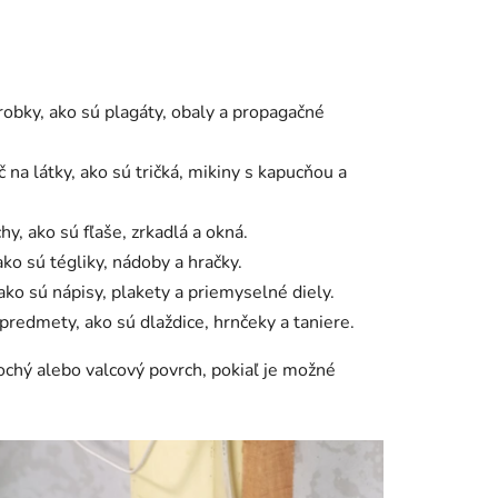
ýrobky, ako sú plagáty, obaly a propagačné
č na látky, ako sú tričká, mikiny s kapucňou a
y, ako sú fľaše, zrkadlá a okná.
ako sú tégliky, nádoby a hračky.
ako sú nápisy, plakety a priemyselné diely.
predmety, ako sú dlaždice, hrnčeky a taniere.
ochý alebo valcový povrch, pokiaľ je možné