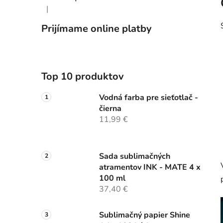
|
Hodnotenie produktu je 5 z 5 hviezdičiek.
Prijímame online platby
Top 10 produktov
Vodná farba pre sieťotlač -
čierna
11,99 €
Sada sublimačných
atramentov INK - MATE 4 x
100 ml
37,40 €
Sublimačný papier Shine