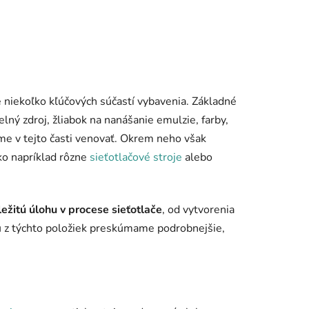
e niekoľko kľúčových súčastí vybavenia. Základné
lný zdroj, žliabok na nanášanie emulzie, farby,
me v tejto časti venovať. Okrem neho však
ako napríklad rôzne
sieťotlačové stroje
alebo
ležitú úlohu v procese sieťotlače
, od vytvorenia
dú z týchto položiek preskúmame podrobnejšie,