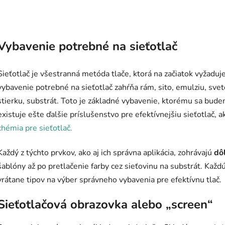
Vybavenie potrebné na sieťotlač
Sieťotlač je všestranná metóda tlače, ktorá na začiatok vyžaduj
vybavenie potrebné na sieťotlač zahŕňa rám, sito, emulziu, svete
stierku, substrát. Toto je základné vybavenie, ktorému sa bude
existuje ešte ďalšie príslušenstvo pre efektívnejšiu sieťotlač, 
chémia pre sieťotlač.
Každý z týchto prvkov, ako aj ich správna aplikácia, zohrávajú
dô
šablóny až po pretlačenie farby cez sieťovinu na substrát. Kaž
vrátane tipov na výber správneho vybavenia pre efektívnu tlač.
Sieťotlačová obrazovka alebo „screen“