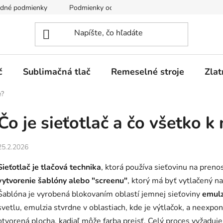
dné podmienky
Podmienky ochrany osobných údajov
č
Sublimačná tlač
Remeselné stroje
Zlat
e?
Čo je sieťotlač a čo všetko 
25.2.2026
Sieťotlač je tlačová technika
, ktorá používa sieťovinu na preno
vytvorenie šablóny alebo "screenu"
, ktorý má byť vytlačený na
Šablóna je vyrobená blokovaním oblastí jemnej sieťoviny
emulz
svetlu, emulzia stvrdne v oblastiach, kde je výtlačok, a neexp
otvorená plocha, kadiaľ môže farba prejsť. Celý proces vyžaduj