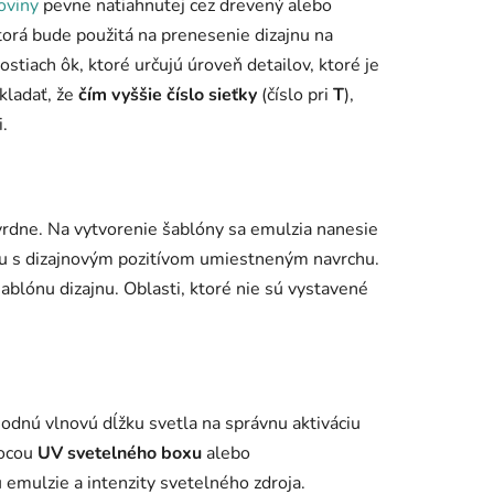
oviny
pevne natiahnutej cez drevený alebo
torá bude použitá na prenesenie dizajnu na
ostiach ôk, ktoré určujú úroveň detailov, ktoré je
kladať, že
čím vyššie číslo sieťky
(číslo pri
T
),
.
tvrdne. Na vytvorenie šablóny sa emulzia nanesie
oju s dizajnovým pozitívom umiestneným navrchu.
šablónu dizajnu. Oblasti, ktoré nie sú vystavené
odnú vlnovú dĺžku svetla na správnu aktiváciu
mocou
UV svetelného boxu
alebo
 emulzie a intenzity svetelného zdroja.