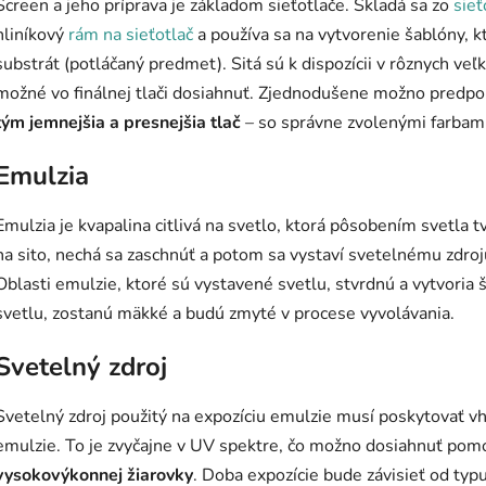
Screen a jeho príprava je základom sieťotlače. Skladá sa zo
sieť
hliníkový
rám na sieťotlač
a používa sa na vytvorenie šablóny, k
substrát (potláčaný predmet). Sitá sú k dispozícii v rôznych veľk
možné vo finálnej tlači dosiahnuť. Zjednodušene možno predpo
tým jemnejšia a presnejšia tlač
– so správne zvolenými farbami
Emulzia
Emulzia je kvapalina citlivá na svetlo, ktorá pôsobením svetla 
na sito, nechá sa zaschnúť a potom sa vystaví svetelnému zdr
Oblasti emulzie, ktoré sú vystavené svetlu, stvrdnú a vytvoria 
svetlu, zostanú mäkké a budú zmyté v procese vyvolávania.
Svetelný zdroj
Svetelný zdroj použitý na expozíciu emulzie musí poskytovať vh
emulzie. To je zvyčajne v UV spektre, čo možno dosiahnuť po
vysokovýkonnej žiarovky
. Doba expozície bude závisieť od typu