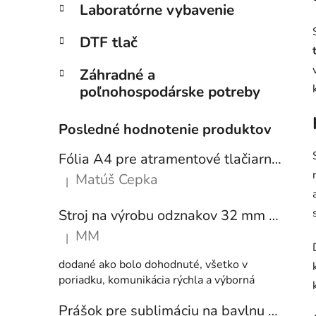
l
Laboratórne vybavenie
DTF tlač
Záhradné a
poľnohospodárske potreby
Posledné hodnotenie produktov
Fólia A4 pre atramentové tlačiarne - sada 10 ks
Matúš Cepka
|
Hodnotenie produktu je 5 z 5 hviezdičiek.
Stroj na výrobu odznakov 32 mm a 58 mm + 250 ks odznakov
MM
|
Hodnotenie produktu je 5 z 5 hviezdičiek.
dodané ako bolo dohodnuté, všetko v
poriadku, komunikácia rýchla a výborná
Prášok pre sublimáciu na bavlnu 1 kg