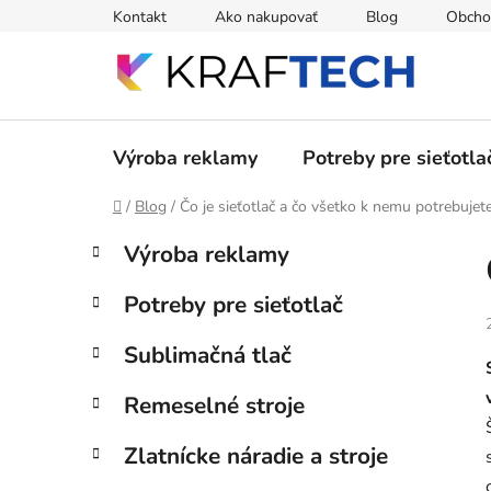
Prejsť
Kontakt
Ako nakupovať
Blog
Obcho
na
obsah
Výroba reklamy
Potreby pre sieťotla
Domov
/
Blog
/
Čo je sieťotlač a čo všetko k nemu potrebujet
B
K
Preskočiť
Výroba reklamy
a
kategórie
o
t
č
Potreby pre sieťotlač
e
n
g
ý
Sublimačná tlač
ó
p
r
Remeselné stroje
i
a
e
n
Zlatnícke náradie a stroje
e