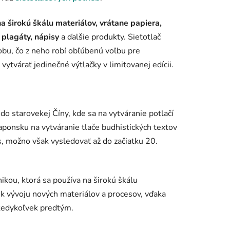
na širokú škálu materiálov, vrátane papiera,
, plagáty, nápisy
a ďalšie produkty. Sieťotlač
dobu, čo z neho robí obľúbenú voľbu pre
vytvárať jedinečné výtlačky v limitovanej edícii.
do starovekej Číny, kde sa na vytváranie potlačí
Japonsku na vytváranie tlače budhistických textov
s, možno však vysledovať až do začiatku 20.
kou, ktorá sa používa na širokú škálu
 k vývoju nových materiálov a procesov, vďaka
ž kedykoľvek predtým.