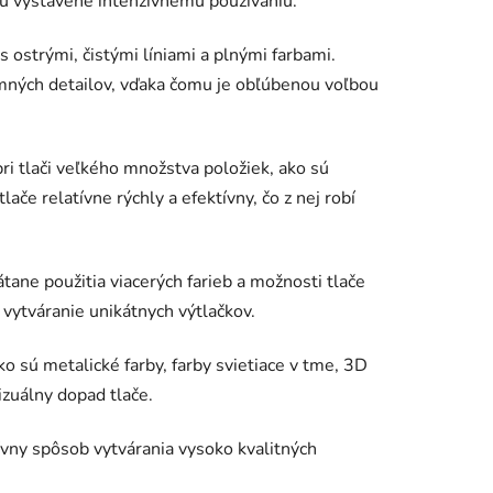
dú vystavené intenzívnemu používaniu.
s ostrými, čistými líniami a plnými farbami.
emných detailov, vďaka čomu je obľúbenou voľbou
ri tlači veľkého množstva položiek, ako sú
lače relatívne rýchly a efektívny, čo z nej robí
tane použitia viacerých farieb a možnosti tlače
vytváranie unikátnych výtlačkov.
o sú metalické farby, farby svietiace v tme, 3D
izuálny dopad tlače.
ívny spôsob vytvárania vysoko kvalitných