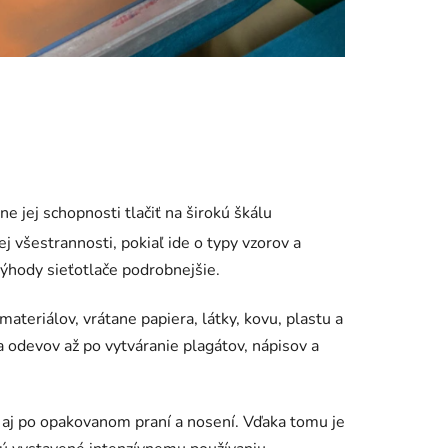
ane jej schopnosti tlačiť na širokú škálu
ej všestrannosti, pokiaľ ide o typy vzorov a
výhody sieťotlače podrobnejšie.
materiálov, vrátane papiera, látky, kovu, plastu a
k a odevov až po vytváranie plagátov, nápisov a
e aj po opakovanom praní a nosení. Vďaka tomu je