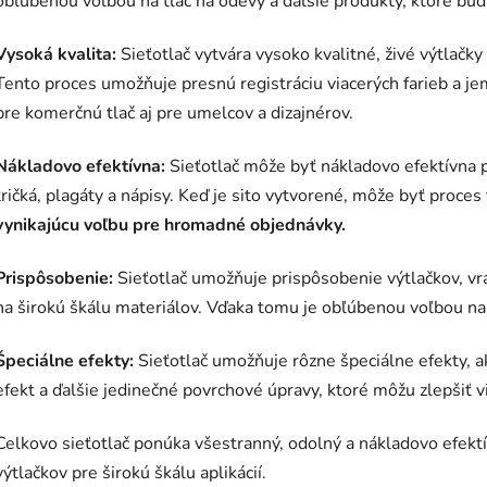
obľúbenou voľbou na tlač na odevy a ďalšie produkty, ktoré bu
Vysoká kvalita:
Sieťotlač vytvára vysoko kvalitné, živé výtlačky 
Tento proces umožňuje presnú registráciu viacerých farieb a j
pre komerčnú tlač aj pre umelcov a dizajnérov.
Nákladovo efektívna:
Sieťotlač môže byť nákladovo efektívna p
tričká, plagáty a nápisy. Keď je sito vytvorené, môže byť proces t
vynikajúcu voľbu pre hromadné objednávky.
Prispôsobenie:
Sieťotlač umožňuje prispôsobenie výtlačkov, vrá
na širokú škálu materiálov. Vďaka tomu je obľúbenou voľbou na 
Špeciálne efekty:
Sieťotlač umožňuje rôzne špeciálne efekty, ak
efekt a ďalšie jedinečné povrchové úpravy, ktoré môžu zlepšiť v
Celkovo sieťotlač ponúka všestranný, odolný a nákladovo efekt
výtlačkov pre širokú škálu aplikácií.