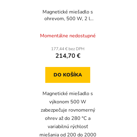
Magnetické miešadlo s
ohrevom, 500 W, 2 l,
2000 ot/min,
nastaviteľná teplota, s
Momentálne nedostupné
LED displejom a
stojanom
177,44 € bez DPH
214,70 €
DO KOŠÍKA
Magnetické miešadlo s
výkonom 500 W
zabezpečuje rovnomerný
ohrev až do 280 °C a
variabilnú rýchlosť
miešania od 200 do 2000