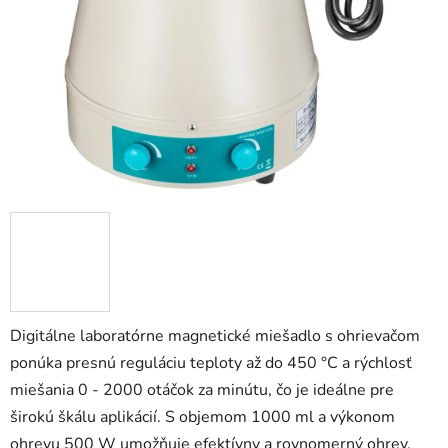
5
hviezdičiek.
Digitálne laboratórne magnetické miešadlo s ohrievačom
ponúka presnú reguláciu teploty až do 450 °C a rýchlosť
miešania 0 - 2000 otáčok za minútu, čo je ideálne pre
širokú škálu aplikácií. S objemom 1000 ml a výkonom
ohrevu 500 W umožňuje efektívny a rovnomerný ohrev,