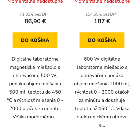
Momentálne nedostupné
Momentálne nedostupné
71,82 € bez DPH
154,55 € bez DPH
86,90 €
187 €
DO KOŠÍKA
DO KOŠÍKA
Digitálne laboratórne
600 W digitálne
magnetické miešadlo s
laboratórne miešadlo s
ohrievačom, 500 W,
ohrievačom ponúka
ponúka objem miešania
objem miešania 2000 ml,
500 ml, teplotu do 450
rýchlosť 0 - 2000 otáčok
°C a rýchlosť miešania 0 -
za minútu a dosahuje
2000 otáčok za minútu.
teplotu až 450 °C. Vďaka
Vďaka modernému...
elektronickému ohrevu
a...