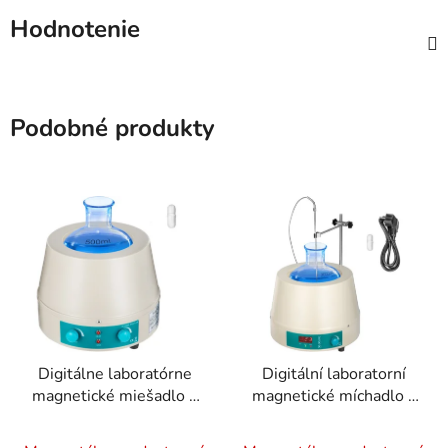
Hodnotenie
Podobné produkty
Digitálne laboratórne
Digitální laboratorní
magnetické miešadlo s
magnetické míchadlo s
ohrievačom, ohrievací
ohřevem 450W, topný
plášť 500 ml
plášť 2000 ml