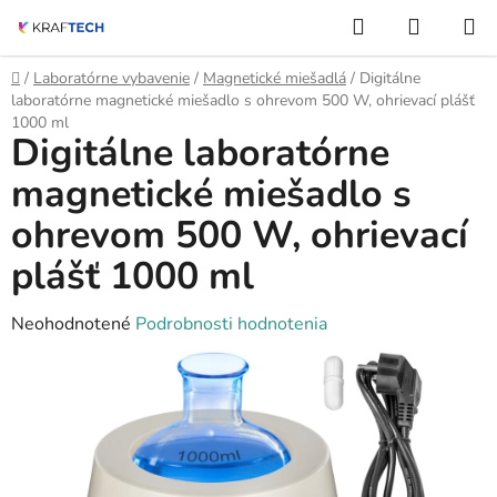
Prejsť
Hľadať
NÁKUP
na
KOŠÍK
obsah
Domov
/
Laboratórne vybavenie
/
Magnetické miešadlá
/
Digitálne
laboratórne magnetické miešadlo s ohrevom 500 W, ohrievací plášť
1000 ml
Digitálne laboratórne
magnetické miešadlo s
ohrevom 500 W, ohrievací
plášť 1000 ml
Priemerné
Neohodnotené
Podrobnosti hodnotenia
hodnotenie
produktu
je
0,0
z