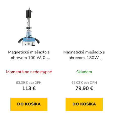
Magnetické miešadlo s
Magnetické miešadlo s
ohrevom 100 W, 0-
ohrevom, 180W,
3000 ot/min, s
ohrevná doska
časovačom
120x120mm, objem 1L
Momentálne nedostupné
Skladom
93,39 € bez DPH
66,03 € bez DPH
113 €
79,90 €
DO KOŠÍKA
DO KOŠÍKA