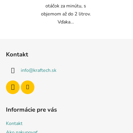
otáčok za minútu, s
objemom až do 2 litrov.
Vďaka...
Z
á
Kontakt
p
ä
info
@
kraftech.sk
t
i
e
Informácie pre vás
Kontakt
Ako nakupovať