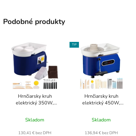
Podobné produkty
TIP
Hrnčiarsky kruh
Hrnčiarsky kruh
elektrický 350W,
elektrický 450W,
pedálové ovládanie -
pedálové ovládanie -
Priemerné
Priemerné
modrý
modrý
Skladom
Skladom
hodnotenie
hodnotenie
produktu
produktu
130,41 € bez DPH
136,94 € bez DPH