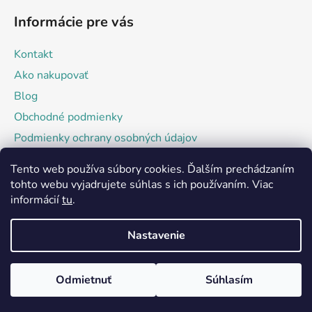
Informácie pre vás
Kontakt
Ako nakupovať
Blog
Obchodné podmienky
Podmienky ochrany osobných údajov
Tento web používa súbory cookies. Ďalším prechádzaním
Facebook
tohto webu vyjadrujete súhlas s ich používaním. Viac
informácií
tu
.
Nastavenie
Odmietnuť
Súhlasím
Vytvoril Shoptet
Copyright 2026
Kraftech.sk
. Všetky práva vyhradené.