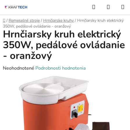
Prejsť
Hľadať
NÁKUP
na
KOŠÍK
obsah
Domov
/
Remeselné stroje
/
Hrnčiarske kruhy
/
Hrnčiarsky kruh elektrický
350W, pedálové ovládanie - oranžový
Hrnčiarsky kruh elektrický
350W, pedálové ovládanie
- oranžový
Priemerné
Neohodnotené
Podrobnosti hodnotenia
hodnotenie
produktu
je
0,0
z
5
hviezdičiek.