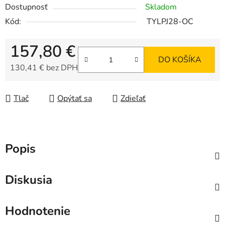
Dostupnosť
Skladom
Kód:
TYLPJ28-OC
157,80 €
DO KOŠÍKA
130,41 € bez DPH
Jednotková cena:
Tlač
Opýtať sa
Zdieľať
Popis
Diskusia
Hodnotenie