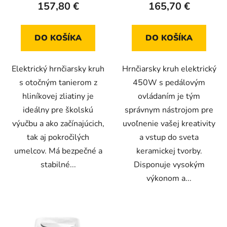
157,80 €
165,70 €
je
je
4,3
4,8
z
z
DO KOŠÍKA
DO KOŠÍKA
5
5
hviezdičiek.
hviezdičiek.
Elektrický hrnčiarsky kruh
Hrnčiarsky kruh elektrický
s otočným tanierom z
450W s pedálovým
hliníkovej zliatiny je
ovládaním je tým
ideálny pre školskú
správnym nástrojom pre
výučbu a ako začínajúcich,
uvoľnenie vašej kreativity
tak aj pokročilých
a vstup do sveta
umelcov. Má bezpečné a
keramickej tvorby.
stabilné...
Disponuje vysokým
výkonom a...