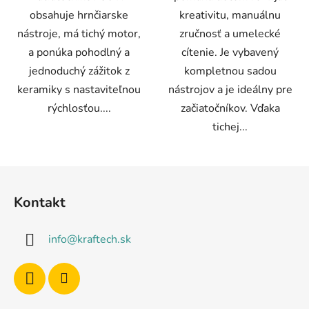
obsahuje hrnčiarske
kreativitu, manuálnu
nástroje, má tichý motor,
zručnosť a umelecké
a ponúka pohodlný a
cítenie. Je vybavený
jednoduchý zážitok z
kompletnou sadou
keramiky s nastaviteľnou
nástrojov a je ideálny pre
rýchlosťou....
začiatočníkov. Vďaka
tichej...
Z
á
Kontakt
p
ä
info
@
kraftech.sk
t
i
e