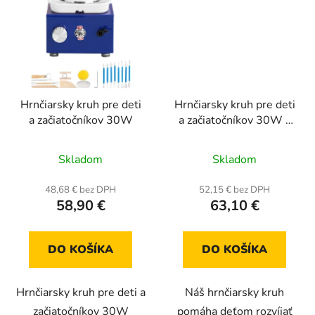
Hrnčiarsky kruh pre deti
Hrnčiarsky kruh pre deti
a začiatočníkov 30W
a začiatočníkov 30W -
ružový
Priemerné
Priemerné
Skladom
Skladom
hodnotenie
hodnotenie
produktu
produktu
48,68 € bez DPH
52,15 € bez DPH
58,90 €
63,10 €
je
je
5,0
5,0
z
z
DO KOŠÍKA
DO KOŠÍKA
5
5
hviezdičiek.
hviezdičiek.
Hrnčiarsky kruh pre deti a
Náš hrnčiarsky kruh
začiatočníkov 30W
pomáha deťom rozvíjať