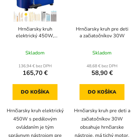
Hrnčiarsky kruh
Hrnčiarsky kruh pre deti
elektrický 450W,
a začiatočníkov 30W
pedálové ovládanie -
Priemerné
Priemerné
modrý
Skladom
Skladom
hodnotenie
hodnotenie
produktu
produktu
136,94 € bez DPH
48,68 € bez DPH
165,70 €
58,90 €
je
je
4,8
5,0
z
z
DO KOŠÍKA
DO KOŠÍKA
5
5
hviezdičiek.
hviezdičiek.
Hrnčiarsky kruh elektrický
Hrnčiarsky kruh pre deti a
450W s pedálovým
začiatočníkov 30W
ovládaním je tým
obsahuje hrnčiarske
správnym nástrojom pre
nástroje, má tichý motor,