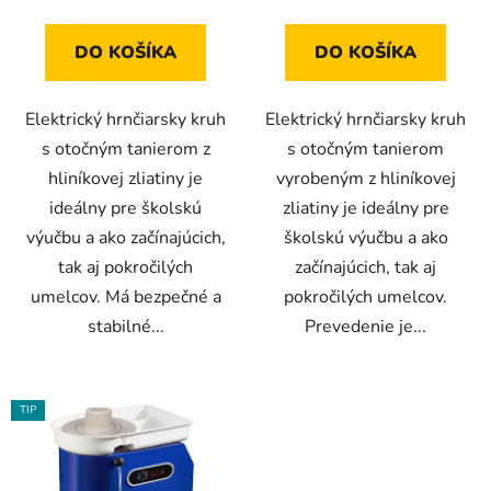
4,3
z
DO KOŠÍKA
DO KOŠÍKA
5
hviezdičiek.
Elektrický hrnčiarsky kruh
Elektrický hrnčiarsky kruh
s otočným tanierom z
s otočným tanierom
hliníkovej zliatiny je
vyrobeným z hliníkovej
ideálny pre školskú
zliatiny je ideálny pre
výučbu a ako začínajúcich,
školskú výučbu a ako
tak aj pokročilých
začínajúcich, tak aj
umelcov. Má bezpečné a
pokročilých umelcov.
stabilné...
Prevedenie je...
TIP