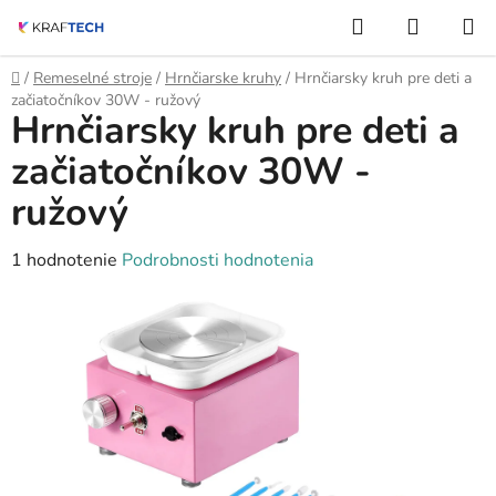
Prejsť
Hľadať
NÁKUP
na
KOŠÍK
obsah
Domov
/
Remeselné stroje
/
Hrnčiarske kruhy
/
Hrnčiarsky kruh pre deti a
začiatočníkov 30W - ružový
Hrnčiarsky kruh pre deti a
začiatočníkov 30W -
ružový
Priemerné
1 hodnotenie
Podrobnosti hodnotenia
hodnotenie
produktu
je
5,0
z
5
hviezdičiek.