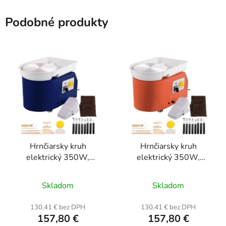
Podobné produkty
Hrnčiarsky kruh
Hrnčiarsky kruh
elektrický 350W,
elektrický 350W,
pedálové ovládanie -
pedálové ovládanie -
Priemerné
modrý
oranžový
Skladom
Skladom
hodnotenie
produktu
130,41 € bez DPH
130,41 € bez DPH
157,80 €
157,80 €
je