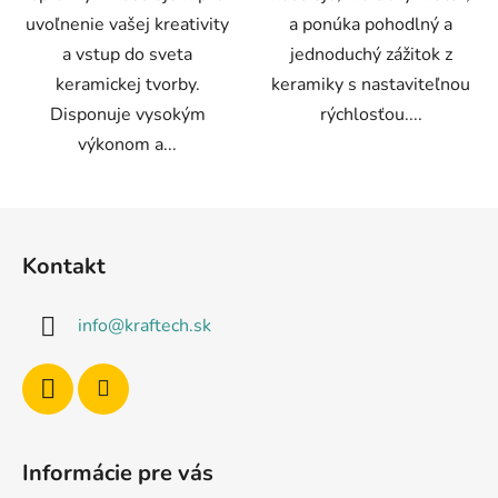
uvoľnenie vašej kreativity
a ponúka pohodlný a
a vstup do sveta
jednoduchý zážitok z
keramickej tvorby.
keramiky s nastaviteľnou
Disponuje vysokým
rýchlosťou....
výkonom a...
Z
á
Kontakt
p
ä
info
@
kraftech.sk
t
i
e
Informácie pre vás