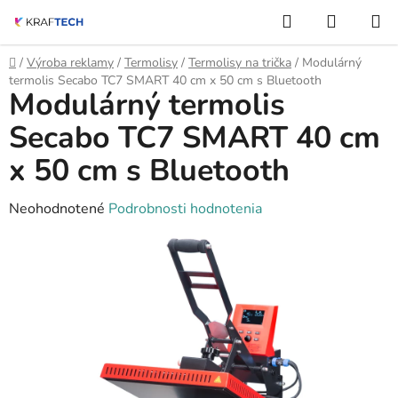
Prejsť
Hľadať
NÁKUP
na
KOŠÍK
obsah
Domov
/
Výroba reklamy
/
Termolisy
/
Termolisy na trička
/
Modulárný
termolis Secabo TC7 SMART 40 cm x 50 cm s Bluetooth
Modulárný termolis
Secabo TC7 SMART 40 cm
x 50 cm s Bluetooth
Priemerné
Neohodnotené
Podrobnosti hodnotenia
hodnotenie
produktu
je
0,0
z
5
hviezdičiek.