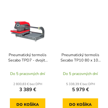
Pneumatický termolis
Pneumatický termolis
Secabo TPD7 - dvojitá
Secabo TP10 80 x 100
pracovná plocha 40 ×
cm
50 cm
Do 5 pracovných dní
Do 5 pracovných dní
2 800,83 € bez DPH
5 338,39 € bez DPH
3 389 €
5 979 €
DO KOŠÍKA
DO KOŠÍKA