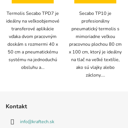
Termolis Secabo TPD7 je
Secabo TP10 je
ideálny na veľkoobjemové
profesionálny
transferové aplikácie
pneumatický termolis s
vďaka dvom pracovným
mimoriadne veľkou
doskám s rozmermi 40 x
pracovnou plochou 80 cm
50 cm a pneumatickému
x 100 cm, ktorý je ideálny
systému na jednoduchú
na tlač na veľké textílie,
obsluhu a...
ako sú vlajky alebo
záclony....
Z
á
Kontakt
p
ä
info
@
kraftech.sk
t