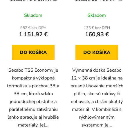
38 cm x 38 cm
ideálna pre rukávy a
textilné pásy
Skladom
Skladom
952 € bez DPH
133 € bez DPH
1 151,92 €
160,93 €
DO KOŠÍKA
DO KOŠÍKA
Secabo TS5 Economy je
Výmenná doska Secabo
kompaktná výklopná
12 × 38 cm je ideálna na
termolisu s plochou 38 ×
presné lisovanie menších
38 cm, ktorá vďaka
plôch, ako sú rukávy či
jednoduchej obsluhe a
nohavice, a chráni okolitý
paralelnému zatváraniu
materiál. V kombinácii s
ľahko spracuje aj hrubšie
rýchlovýmenným
materiály. Jej...
systémom je...