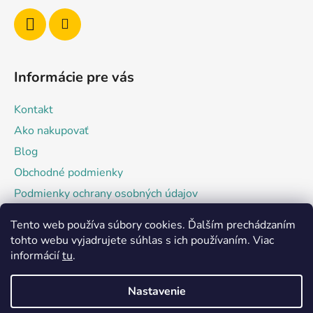
i
e
Informácie pre vás
Kontakt
Ako nakupovať
Blog
Obchodné podmienky
Podmienky ochrany osobných údajov
Tento web používa súbory cookies. Ďalším prechádzaním
Facebook
tohto webu vyjadrujete súhlas s ich používaním. Viac
informácií
tu
.
Nastavenie