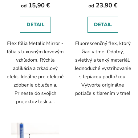
15,90 €
23,90 €
od
od
DETAIL
DETAIL
Flex fólia Metalic Mirror -
Fluorescenčný flex, ktorý
fólia s luxusným kovovým
žiari v tme. Odolný,
vzhľadom. Rýchla
svietivý a tenký materiál.
aplikácia a zrkadlový
Jednoduché vystrihovanie
efekt. Ideálne pre efektné
s lepiacou podložkou.
zdobenie oblečenia.
Vytvorte originálne
Prineste do svojich
potlače s žiarením v tme!
projektov lesk a...