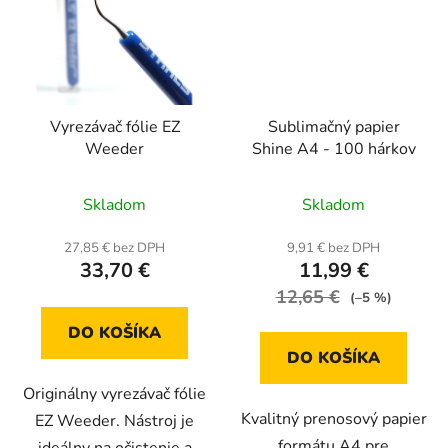
Vyrezávač fólie EZ
Sublimačný papier
Weeder
Shine A4 - 100 hárkov
Priemerné
Skladom
Skladom
hodnotenie
produktu
27,85 € bez DPH
9,91 € bez DPH
33,70 €
11,99 €
je
12,65 €
4,7
(–5 %)
z
DO KOŠÍKA
5
DO KOŠÍKA
hviezdičiek.
Originálny vyrezávač fólie
Kvalitný prenosový papier
EZ Weeder. Nástroj je
formátu A4 pre