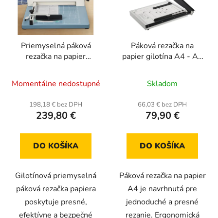
Priemyselná páková
Páková rezačka na
rezačka na papier
papier gilotína A4 - A6
gilotína A3 - A6,
kapacita 16 listov
kapacita až 50 listov
Momentálne nedostupné
Skladom
198,18 € bez DPH
66,03 € bez DPH
239,80 €
79,90 €
DO KOŠÍKA
DO KOŠÍKA
Gilotínová priemyselná
Páková rezačka na papier
páková rezačka papiera
A4 je navrhnutá pre
poskytuje presné,
jednoduché a presné
efektívne a bezpečné
rezanie. Ergonomická