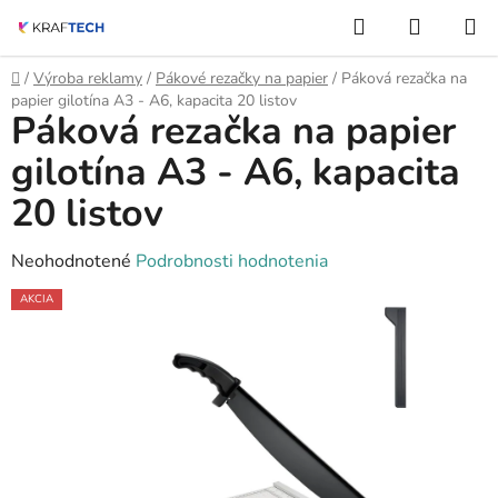
Prejsť
Hľadať
NÁKUP
na
KOŠÍK
obsah
Domov
/
Výroba reklamy
/
Pákové rezačky na papier
/
Páková rezačka na
papier gilotína A3 - A6, kapacita 20 listov
Páková rezačka na papier
gilotína A3 - A6, kapacita
20 listov
Priemerné
Neohodnotené
Podrobnosti hodnotenia
hodnotenie
AKCIA
produktu
je
0,0
z
5
hviezdičiek.