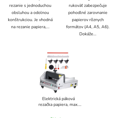
rezanie s jednoduchou
rukoväť zabezpečuje
obsluhou a odolnou
pohodlné zarovnanie
konštrukciou. Je vhodná
papierov rôznych
na rezanie papiera,...
formátov (A4, A5, A6).
Dokáže...
Elektrická páková
rezačka papiera, max.
šírka 330 mm, kapacita
400 listov