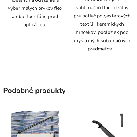
ideálny na očistenie a
sublimačnú tlač. Ideálny
výber malých prvkov flex
pre potlač polyesterových
alebo flock fólie pred
textílií, keramických
aplikáciou.
hrnčekov, podložiek pod
myš a iných sublimačných
predmetov....
Podobné produkty