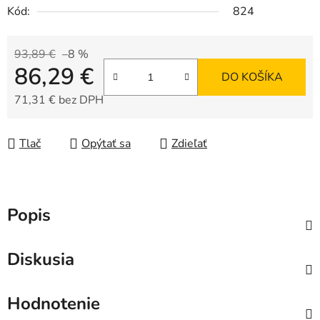
Kód:
824
93,89 €
–8 %
86,29 €
DO KOŠÍKA
71,31 € bez DPH
Jednotková cena:
Tlač
Opýtať sa
Zdieľať
Popis
Diskusia
Hodnotenie