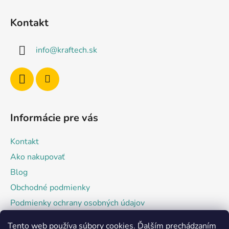
Z
á
Kontakt
p
ä
info
@
kraftech.sk
t
i
e
Informácie pre vás
Kontakt
Ako nakupovať
Blog
Obchodné podmienky
Podmienky ochrany osobných údajov
Tento web používa súbory cookies. Ďalším prechádzaním