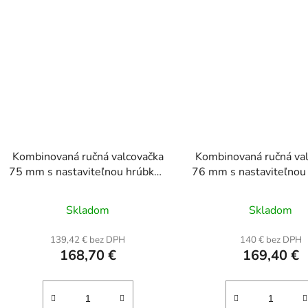
Kombinovaná ručná valcovačka
Kombinovaná ručná va
75 mm s nastaviteľnou hrúbkou
76 mm s nastaviteľnou
0,3-6,5 mm, na zlato, platinu a
0,1-7 mm, na zlato, st
Prieme
mosadz
iné
Skladom
Skladom
hodnot
produk
139,42 € bez DPH
140 € bez DPH
168,70 €
169,40 €
je
5,0
z