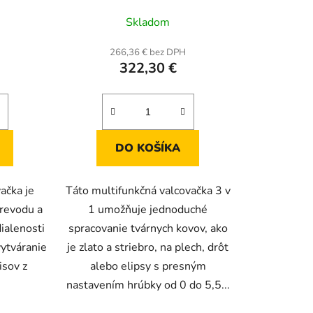
Priemerné
mosadz, hliník
Skladom
hodnotenie
produktu
H
266,36 € bez DPH
322,30 €
je
5,0
z
5
hviezdičiek.
DO KOŠÍKA
ačka je
Táto multifunkčná valcovačka 3 v
revodu a
1 umožňuje jednoduché
ialenosti
spracovanie tvárnych kovov, ako
ytváranie
je zlato a striebro, na plech, drôt
isov z
alebo elipsy s presným
nastavením hrúbky od 0 do 5,5...