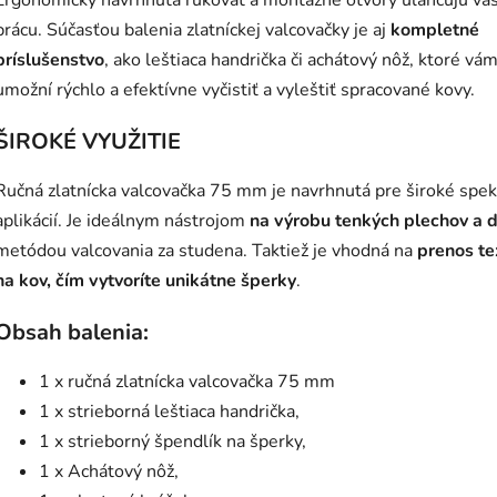
Ergonomicky navrhnutá rukoväť a montážne otvory uľahčujú va
prácu. Súčasťou balenia zlatníckej valcovačky je aj
kompletné
príslušenstvo
, ako leštiaca handrička či achátový nôž, ktoré vá
umožní rýchlo a efektívne vyčistiť a vyleštiť spracované kovy.
ŠIROKÉ VYUŽITIE
Ručná zlatnícka valcovačka 75 mm je navrhnutá pre široké spe
aplikácií. Je ideálnym nástrojom
na výrobu tenkých plechov a 
metódou valcovania za studena. Taktiež je vhodná na
prenos te
na kov, čím
vytvoríte unikátne šperky
.
Obsah balenia:
1 x ručná zlatnícka valcovačka 75 mm
1 x strieborná leštiaca handrička,
1 x strieborný špendlík na šperky,
1 x Achátový nôž,