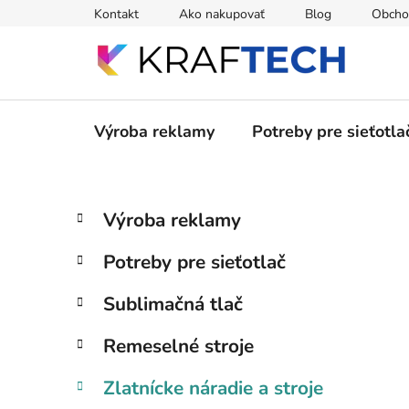
Prejsť
Kontakt
Ako nakupovať
Blog
Obcho
na
obsah
Výroba reklamy
Potreby pre sieťotla
B
K
Preskočiť
Výroba reklamy
a
kategórie
o
t
č
Potreby pre sieťotlač
e
n
g
ý
Sublimačná tlač
ó
p
r
Remeselné stroje
i
a
e
n
Zlatnícke náradie a stroje
e