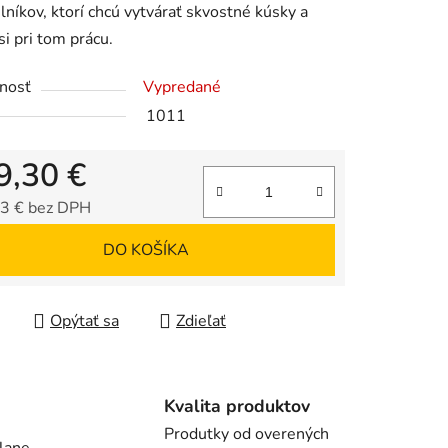
níkov, ktorí chcú vytvárať skvostné kúsky a
si pri tom prácu.
iek.
nosť
Vypredané
1011
9,30 €
3 € bez DPH
tková cena:
DO KOŠÍKA
Opýtať sa
Zdieľať
Kvalita produktov
Produtky od overených