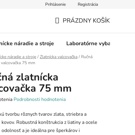
Prihlásenie
Registrácia
PRÁZDNY KOŠÍK
NÁKUPNÝ
KOŠÍK
nícke náradie a stroje
Laboratórne vybavenie
ícke náradie a stroje
/
Zlatnícka valcovačka
/
Ručná
a valcovačka 75 mm
ná zlatnícka
lcovačka 75 mm
rné
otenia
Podrobnosti hodnotenia
enie
kú tvorbu rôznych tvarov zlata, striebra a
tu
 kovov. Robustná konštrukcia z liatiny a ocele
e odolnosť a je ideálna pre šperkárov i