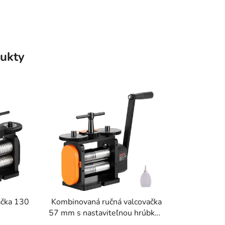
ukty
ačka 130
Kombinovaná ručná valcovačka
57 mm s nastaviteľnou hrúbkou
0-5,5 mm, na platinu, zlato,