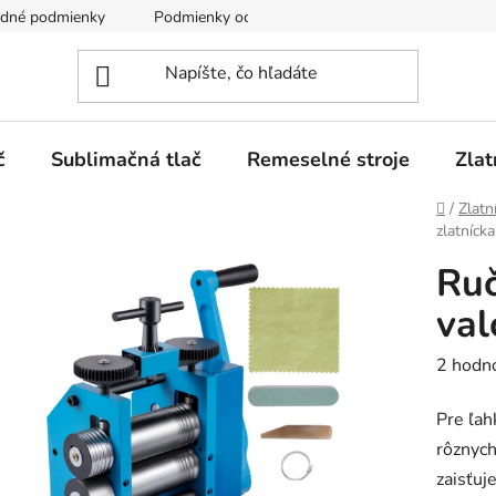
dné podmienky
Podmienky ochrany osobných údajov
č
Sublimačná tlač
Remeselné stroje
Zlat
Domov
/
Zlatn
zlatníck
Ruč
va
Prieme
2 hodn
hodnot
Pre ľah
produk
rôznych
je
zaisťuj
5,0