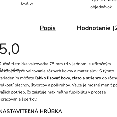
Rýchle odosie
kvality
objednávok
Popis
Hodnotenie (
5,0
Priemerné
Ručná zlatnícka valcovačka 75 mm tri v jednom je užitočným
hodnotenie
2 hodnotenia
produktu
nástrojom pre valcovanie rôznych kovov a materiálov. S týmto
je
zariadením môžete
ľahko lisovať kovy, zlato a striebro
do rôzn
5,0
z
veľkostí plechov, štvorcov a polkruhov. Valce je možné meniť p
5
hviezdičiek.
vašich potrieb, čo zaisťuje maximálnu flexibilitu v procese
spracovania šperkov.
NASTAVITEĽNÁ HRÚBKA