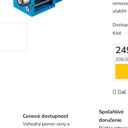
remesel
z
uľahčiť 
5
hviezdič
Dostup
Kód:
24
206,0
Jedno
Tlač
Spoľahlivé
Cenová dostupnosť
doručenie
Výhodný pomer ceny a