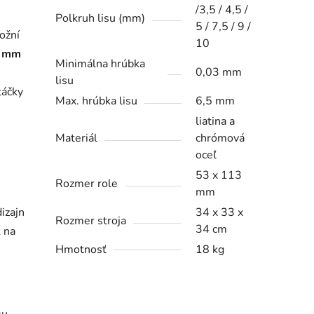
/3,5 / 4,5 /
Polkruh lisu (mm)
5 / 7,5 / 9 /
ožní
10
7 mm
Minimálna hrúbka
0,03 mm
lisu
táčky
Max. hrúbka lisu
6,5 mm
liatina a
Materiál
chrómová
oceľ
53 x 113
Rozmer role
mm
dizajn
34 x 33 x
Rozmer stroja
34 cm
 na
Hmotnosť
18 kg