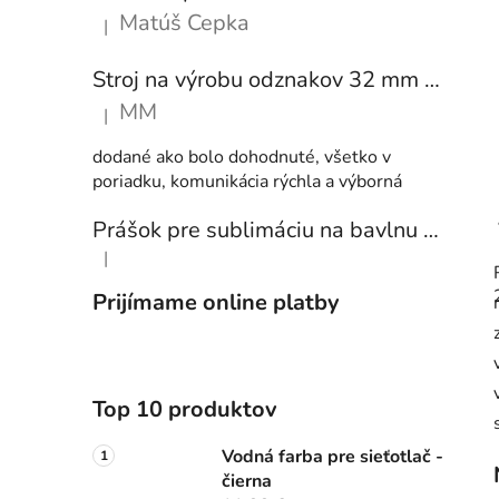
Matúš Cepka
|
Hodnotenie produktu je 5 z 5 hviezdičiek.
Stroj na výrobu odznakov 32 mm a 58 mm + 250 ks odznakov
MM
|
Hodnotenie produktu je 5 z 5 hviezdičiek.
dodané ako bolo dohodnuté, všetko v
poriadku, komunikácia rýchla a výborná
Prášok pre sublimáciu na bavlnu 1 kg
|
Hodnotenie produktu je 5 z 5 hviezdičiek.
Prijímame online platby
Top 10 produktov
Vodná farba pre sieťotlač -
čierna