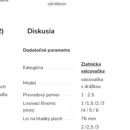
lane
výrobcov
2)
Diskusia
Dodatočné parametre
Zlatnícka
Kategória
valcovačka
valcovačka
Model
s drážkou
ych
odľa
Prevodový pomer
1 : 2,5
Lisovací štvorec
1 /1,5 /2 /3
(mm):
/4 / 5 / 6
Lis na hladký plech
76 mm
2 /2,5 /3