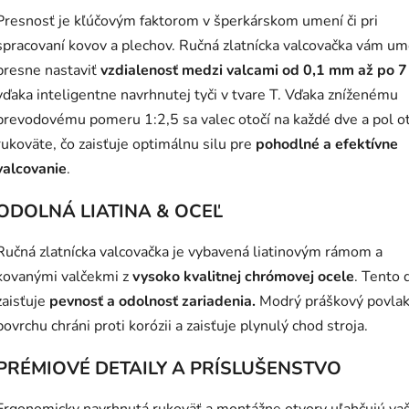
Presnosť je kľúčovým faktorom v šperkárskom umení či pri
spracovaní kovov a plechov. Ručná zlatnícka valcovačka vám um
presne nastaviť
vzdialenosť medzi valcami od 0,1 mm až po 
vďaka inteligentne navrhnutej tyči v tvare T. Vďaka zníženému
prevodovému pomeru 1:2,5 sa valec otočí na každé dve a pol o
rukoväte, čo zaisťuje optimálnu silu pre
pohodlné
a
efektívne
valcovanie
.
ODOLNÁ LIATINA & OCEĽ
Ručná zlatnícka valcovačka je vybavená liatinovým rámom a
kovanými valčekmi z
vysoko kvalitnej chrómovej ocele
. Tento 
zaisťuje
pevnosť a
odolnosť zariadenia.
Modrý práškový povlak
povrchu chráni proti korózii a zaisťuje plynulý chod stroja.
PRÉMIOVÉ DETAILY A PRÍSLUŠENSTVO