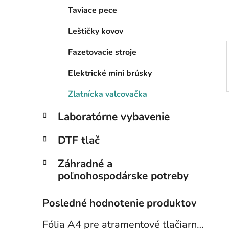
l
Taviace pece
Leštičky kovov
Fazetovacie stroje
Elektrické mini brúsky
Zlatnícka valcovačka
Laboratórne vybavenie
DTF tlač
Záhradné a
poľnohospodárske potreby
Posledné hodnotenie produktov
Fólia A4 pre atramentové tlačiarne - sada 10 ks