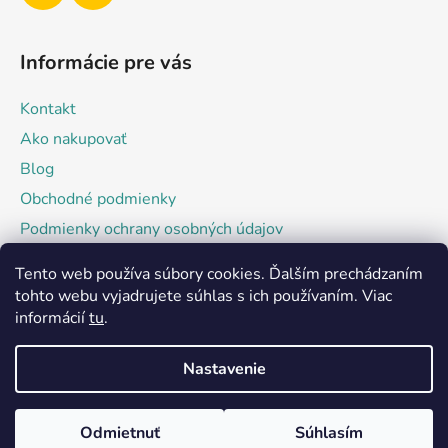
Informácie pre vás
Kontakt
Ako nakupovať
Blog
Obchodné podmienky
Podmienky ochrany osobných údajov
Tento web používa súbory cookies. Ďalším prechádzaním
Facebook
tohto webu vyjadrujete súhlas s ich používaním. Viac
informácií
tu
.
Nastavenie
Odmietnuť
Súhlasím
Vytvoril Shoptet