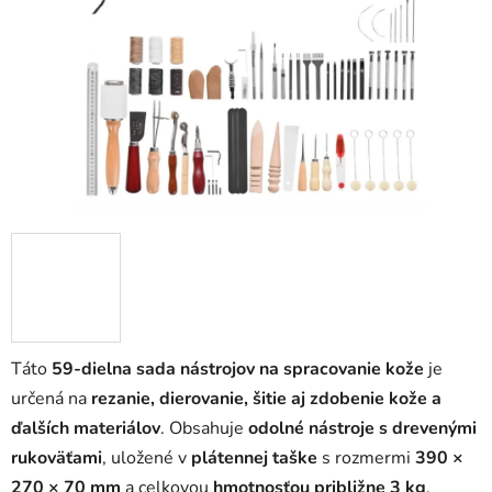
5
hviezdičiek.
Táto
59-dielna sada nástrojov na spracovanie kože
je
určená na
rezanie, dierovanie, šitie aj zdobenie kože a
ďalších materiálov
. Obsahuje
odolné nástroje s drevenými
rukoväťami
, uložené v
plátennej taške
s rozmermi
390 ×
270 × 70 mm
a celkovou
hmotnosťou približne 3 kg
.