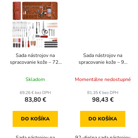
Sada nástrojov na
Sada nástrojov na
spracovanie kože – 72-
spracovanie kože – 92
dielna súprava na
dielna sada na razbu,
Priemerné
razenie, pečiatkovanie a
pečiatkovanie a šitie
Skladom
Momentálne nedostupné
šitie
hodnotenie
produktu
69,26 € bez DPH
81,35 € bez DPH
83,80 €
98,43 €
je
5,0
z
DO KOŠÍKA
DO KOŠÍKA
5
hviezdičiek.
Sada nástrojov na
92-dielna sada nástrojov