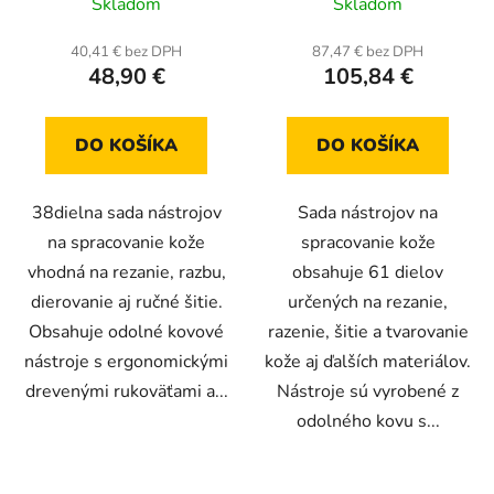
Skladom
Skladom
hodnotenie
šitie
produktu
40,41 € bez DPH
87,47 € bez DPH
48,90 €
105,84 €
je
5,0
z
DO KOŠÍKA
DO KOŠÍKA
5
hviezdičiek.
38dielna sada nástrojov
Sada nástrojov na
na spracovanie kože
spracovanie kože
vhodná na rezanie, razbu,
obsahuje 61 dielov
dierovanie aj ručné šitie.
určených na rezanie,
Obsahuje odolné kovové
razenie, šitie a tvarovanie
nástroje s ergonomickými
kože aj ďalších materiálov.
drevenými rukoväťami a...
Nástroje sú vyrobené z
odolného kovu s...