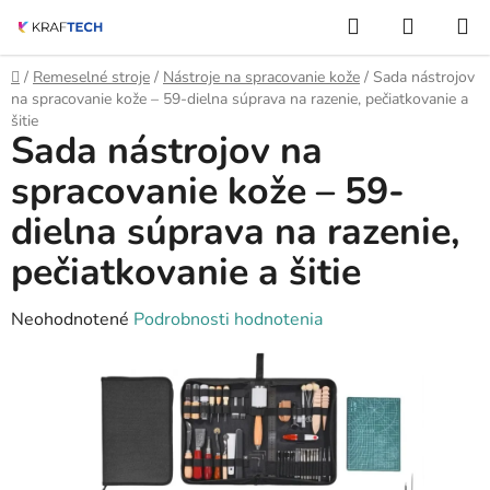
Prejsť
Hľadať
NÁKUP
na
KOŠÍK
obsah
Domov
/
Remeselné stroje
/
Nástroje na spracovanie kože
/
Sada nástrojov
na spracovanie kože – 59-dielna súprava na razenie, pečiatkovanie a
šitie
Sada nástrojov na
spracovanie kože – 59-
dielna súprava na razenie,
pečiatkovanie a šitie
Priemerné
Neohodnotené
Podrobnosti hodnotenia
hodnotenie
produktu
je
0,0
z