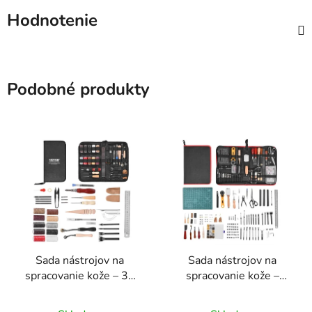
Hodnotenie
Podobné produkty
Sada nástrojov na
Sada nástrojov na
spracovanie kože – 38
spracovanie kože –
dielna sada na razbu,
61dielna sada na
Priemerné
pečiatkovanie a šitie
razenie, pečiatkovanie a