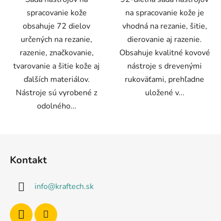
spracovanie kože
na spracovanie kože je
obsahuje 72 dielov
vhodná na rezanie, šitie,
určených na rezanie,
dierovanie aj razenie.
razenie, značkovanie,
Obsahuje kvalitné kovové
tvarovanie a šitie kože aj
nástroje s drevenými
ďalších materiálov.
rukoväťami, prehľadne
Nástroje sú vyrobené z
uložené v...
odolného...
Z
á
Kontakt
p
ä
info
@
kraftech.sk
t
i
e