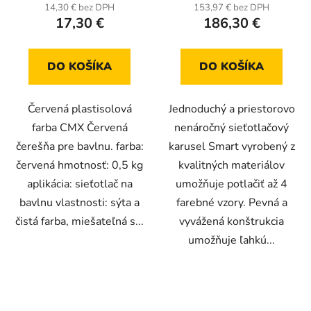
14,30 € bez DPH
153,97 € bez DPH
17,30 €
186,30 €
DO KOŠÍKA
DO KOŠÍKA
Červená plastisolová
Jednoduchý a priestorovo
farba CMX Červená
nenáročný sieťotlačový
čerešňa pre bavlnu. farba:
karusel Smart vyrobený z
červená hmotnosť: 0,5 kg
kvalitných materiálov
aplikácia: sieťotlač na
umožňuje potlačiť až 4
bavlnu vlastnosti: sýta a
farebné vzory. Pevná a
čistá farba, miešateľná s...
vyvážená konštrukcia
umožňuje ľahkú...