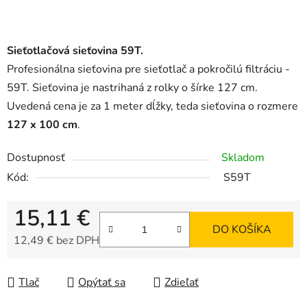
Sieťotlačová sieťovina 59T.
Profesionálna sieťovina pre sieťotlač a pokročilú filtráciu -
59T. Sieťovina je nastrihaná z rolky o šírke 127 cm.
Uvedená cena je za 1 meter dĺžky, teda sieťovina o rozmere
127 x 100 cm
.
Dostupnosť
Skladom
Kód:
S59T
15,11 €
DO KOŠÍKA
12,49 € bez DPH
Jednotková cena:
Tlač
Opýtať sa
Zdieľať