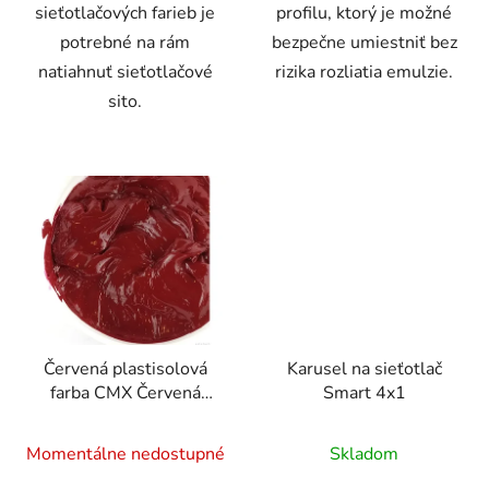
sieťotlačových farieb je
profilu, ktorý je možné
potrebné na rám
bezpečne umiestniť bez
natiahnuť sieťotlačové
rizika rozliatia emulzie.
sito.
Červená plastisolová
Karusel na sieťotlač
farba CMX Červená
Smart 4x1
čerešňa 0,5 kg
Momentálne nedostupné
Skladom