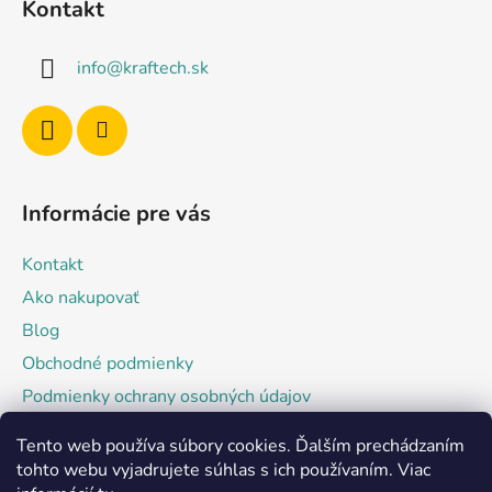
Kontakt
p
ä
info
@
kraftech.sk
t
i
e
Informácie pre vás
Kontakt
Ako nakupovať
Blog
Obchodné podmienky
Podmienky ochrany osobných údajov
Tento web používa súbory cookies. Ďalším prechádzaním
Facebook
tohto webu vyjadrujete súhlas s ich používaním. Viac