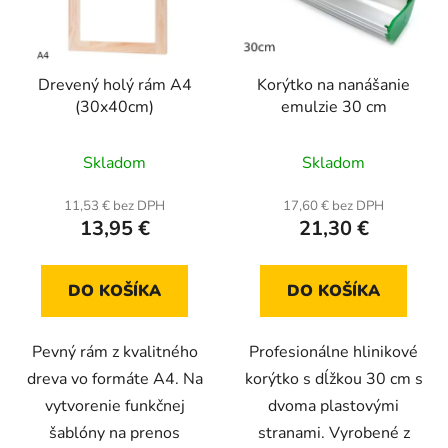
Drevený holý rám A4
Korýtko na nanášanie
(30x40cm)
emulzie 30 cm
Priemerné
Skladom
Skladom
hodnotenie
produktu
11,53 € bez DPH
17,60 € bez DPH
13,95 €
21,30 €
je
5,0
z
DO KOŠÍKA
DO KOŠÍKA
5
hviezdičiek.
Pevný rám z kvalitného
Profesionálne hlinikové
dreva vo formáte A4. Na
korýtko s dĺžkou 30 cm s
vytvorenie funkčnej
dvoma plastovými
šablóny na prenos
stranami. Vyrobené z