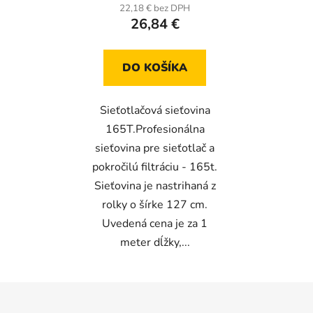
22,18 € bez DPH
26,84 €
DO KOŠÍKA
Sieťotlačová sieťovina
165T.Profesionálna
sieťovina pre sieťotlač a
pokročilú filtráciu - 165t.
Sieťovina je nastrihaná z
rolky o šírke 127 cm.
Uvedená cena je za 1
meter dĺžky,...
Z
á