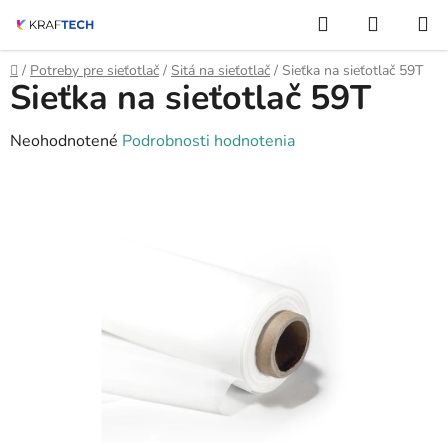
Prejsť
Hľadať
NÁKUP
na
KOŠÍK
obsah
Domov
/
Potreby pre sieťotlač
/
Sitá na sieťotlač
/
Sieťka na sieťotlač 59T
Sieťka na sieťotlač 59T
Priemerné
Neohodnotené
Podrobnosti hodnotenia
hodnotenie
produktu
je
0,0
z
5
hviezdičiek.