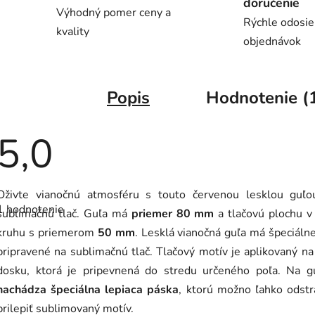
doručenie
Výhodný pomer ceny a
Rýchle odosie
kvality
objednávok
Popis
Hodnotenie (
5,0
Priemerné
Oživte vianočnú atmosféru s touto červenou lesklou guľo
hodnotenie
1 hodnotenie
produktu
sublimačnú tlač. Guľa má
priemer 80 mm
a tlačovú plochu v
je
kruhu s priemerom
50 mm
. Lesklá vianočná guľa má špeciáln
5,0
z
pripravené na sublimačnú tlač. Tlačový motív je aplikovaný na
5
hviezdičiek.
dosku, ktorá je pripevnená do stredu určeného poľa. Na gu
nachádza špeciálna lepiaca páska
, ktorú možno ľahko odstr
prilepiť sublimovaný motív.