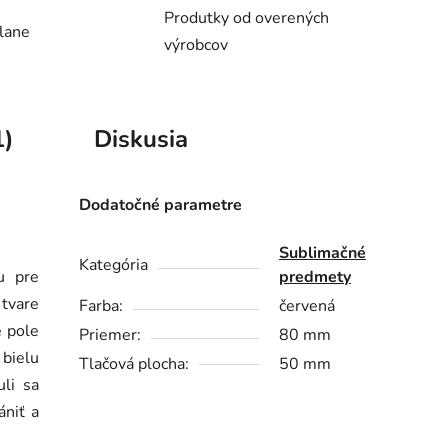
Produtky od overených
lane
výrobcov
1)
Diskusia
Dodatočné parametre
Sublimačné
Kategória
u pre
predmety
 tvare
Farba:
červená
e pole
Priemer:
80 mm
 bielu
Tlačová plocha:
50 mm
li sa
ániť a