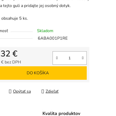
a tejto guli a pridajte jej osobný dotyk.
 obsahuje 5 ks.
iek.
nosť
Skladom
6ABA001P1RE
,32 €
 € bez DPH
tková cena:
DO KOŠÍKA
Opýtať sa
Zdieľať
Kvalita produktov