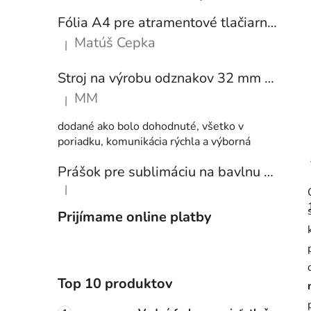
Fólia A4 pre atramentové tlačiarne - sada 10 ks
Matúš Cepka
|
Hodnotenie produktu je 5 z 5 hviezdičiek.
Stroj na výrobu odznakov 32 mm a 58 mm + 250 ks odznakov
MM
|
Hodnotenie produktu je 5 z 5 hviezdičiek.
dodané ako bolo dohodnuté, všetko v
poriadku, komunikácia rýchla a výborná
Prášok pre sublimáciu na bavlnu 1 kg
|
Hodnotenie produktu je 5 z 5 hviezdičiek.
Prijímame online platby
Top 10 produktov