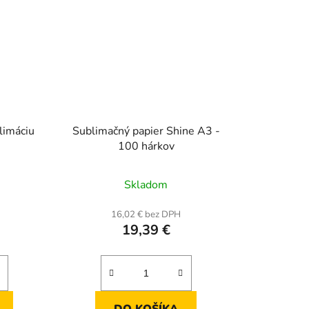
limáciu
Sublimačný papier Shine A3 -
100 hárkov
rné
Priemerné
Skladom
enie
hodnotenie
tu
produktu
16,02 € bez DPH
19,39 €
je
5,0
z
5
iek.
hviezdičiek.