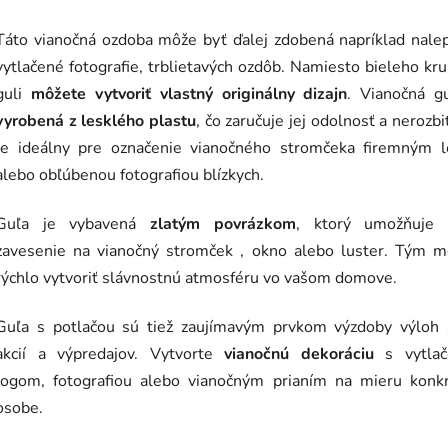
Táto vianočná ozdoba môže byť ďalej zdobená napríklad nale
vytlačené fotografie, trblietavých ozdôb. Namiesto bieleho kr
guli
môžete vytvoriť vlastný originálny dizajn
. Vianočná g
vyrobená z lesklého plastu
, čo zaručuje jej odolnosť a nerozbi
Je ideálny pre označenie vianočného stromčeka firemným 
alebo obľúbenou fotografiou blízkych.
Guľa je vybavená
zlatým povrázkom
, ktorý umožňuje 
zavesenie na vianočný stromček , okno alebo luster. Tým m
rýchlo vytvoriť slávnostnú atmosféru vo vašom domove.
Guľa s potlačou sú tiež zaujímavým prvkom výzdoby výloh 
akcií a výpredajov. Vytvorte
vianočnú dekoráciu
s vytla
logom, fotografiou alebo vianočným prianím na mieru konkr
osobe.