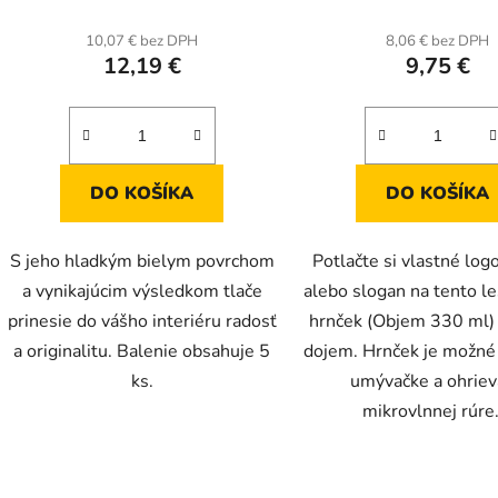
hodnot
produk
10,07 € bez DPH
8,06 € bez DPH
12,19 €
9,75 €
je
5,0
z
5
hviezdič
DO KOŠÍKA
DO KOŠÍKA
S jeho hladkým bielym povrchom
Potlačte si vlastné logo
a vynikajúcim výsledkom tlače
alebo slogan na tento le
prinesie do vášho interiéru radosť
hrnček (Objem 330 ml) 
a originalitu. Balenie obsahuje 5
dojem. Hrnček je možné
ks.
umývačke a ohriev
mikrovlnnej rúre..