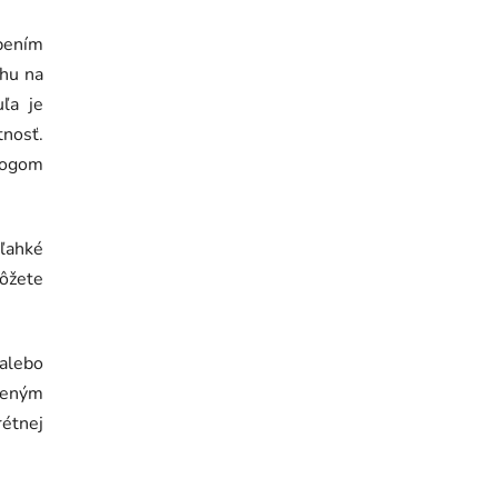
pením
uhu na
uľa je
tnosť.
logom
ľahké
ôžete
alebo
čeným
étnej