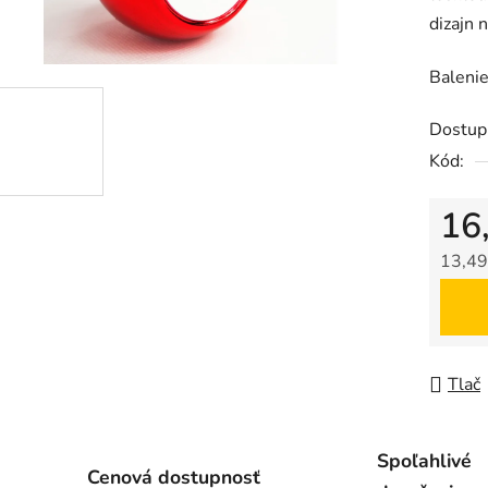
dizajn n
5,0
z
Balenie
5
hviezdič
Dostup
Kód:
16
13,49
Jedno
Tlač
Spoľahlivé
Cenová dostupnosť