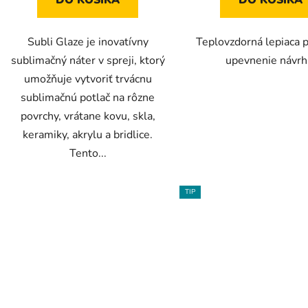
DO KOŠÍKA
DO KOŠÍKA
Subli Glaze je inovatívny
Teplovzdorná lepiaca 
sublimačný náter v spreji, ktorý
upevnenie návrh
umožňuje vytvoriť trvácnu
sublimačnú potlač na rôzne
povrchy, vrátane kovu, skla,
keramiky, akrylu a bridlice.
Tento...
TIP