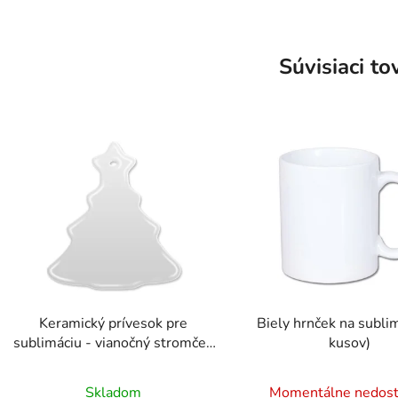
Súvisiaci to
Keramický prívesok pre
Biely hrnček na subli
sublimáciu - vianočný stromček
kusov)
(5 kusov)
Prieme
Skladom
Momentálne nedos