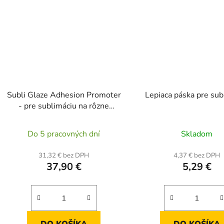
Subli Glaze Adhesion Promoter
Lepiaca páska pre sub
- pre sublimáciu na rôzne
povrchy (250ml)
Priemerné
Prieme
Do 5 pracovných dní
Skladom
hodnotenie
hodnot
produktu
produk
31,32 € bez DPH
4,37 € bez DPH
37,90 €
5,29 €
je
je
5,0
5,0
z
z
5
5
hviezdičiek.
hviezdič