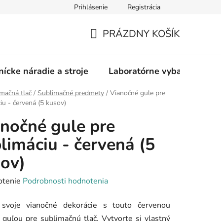
Prihlásenie
Registrácia
PRÁZDNY KOŠÍK
NÁKUPNÝ
KOŠÍK
nícke náradie a stroje
Laboratórne vybavenie
mačná tlač
/
Sublimačné predmety
/
Vianočné gule pre
iu - červená (5 kusov)
nočné gule pre
limáciu - červená (5
ov)
rné
otenie
Podrobnosti hodnotenia
enie
 svoje vianočné dekorácie s touto červenou
tu
 guľou pre sublimačnú tlač. Vytvorte si vlastný