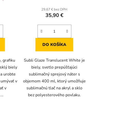
enie
hodnotenie
tu
produktu
29,67 € bez DPH
35,90 €
je
5,0
z
5
iek.
hviezdičiek.
DO KOŠÍKA
, grafiku
Subli Glaze Translucent White je
sklý biely
biely, svetlo prepúšťajúci
a urobte
sublimačný sprejový náter s
 umývať v
objemom 400 ml, ktorý umožňuje
ať v
sublimačnú tlač na akryl a sklo
..
bez polyesterového povlaku.