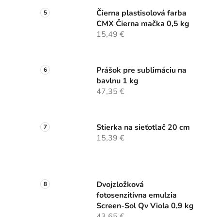
Čierna plastisolová farba
CMX Čierna mačka 0,5 kg
15,49 €
Prášok pre sublimáciu na
bavlnu 1 kg
47,35 €
Stierka na sieťotlač 20 cm
15,39 €
Dvojzložková
fotosenzitívna emulzia
Screen-Sol Qv Viola 0,9 kg
43,65 €