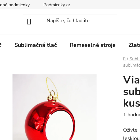
dné podmienky
Podmienky ochrany osobných údajov
č
Sublimačná tlač
Remeselné stroje
Zlat
Domov
/
Subli
sublimác
Via
sub
kus
Prieme
1 hodn
hodnot
Oživte
produk
lesklou
je