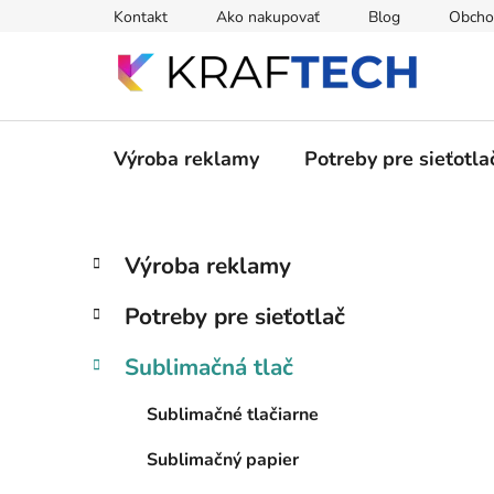
Prejsť
Kontakt
Ako nakupovať
Blog
Obcho
na
obsah
Výroba reklamy
Potreby pre sieťotla
B
K
Preskočiť
Výroba reklamy
a
kategórie
o
t
č
Potreby pre sieťotlač
e
n
g
ý
Sublimačná tlač
ó
p
r
Sublimačné tlačiarne
i
a
e
n
Sublimačný papier
e