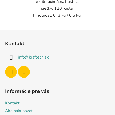
textilmaximálna hustota
sieťky: 120Tčistá
hmotnosť: 0 ,3 kg / 0,5 kg
Z
á
Kontakt
p
ä
info
@
kraftech.sk
t
i
e
Informácie pre vás
Kontakt
Ako nakupovať