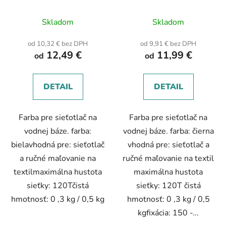
Priemerné
Skladom
Skladom
hodnotenie
produktu
od 10,32 € bez DPH
od 9,91 € bez DPH
12,49 €
11,99 €
je
od
od
5,0
z
DETAIL
DETAIL
5
hviezdičiek.
Farba pre sieťotlač na
Farba pre sieťotlač na
vodnej báze. farba:
vodnej báze. farba: čierna
bielavhodná pre: sieťotlač
vhodná pre: sieťotlač a
a ručné maľovanie na
ručné maľovanie na textil
textilmaximálna hustota
maximálna hustota
sieťky: 120Tčistá
sieťky: 120T čistá
hmotnosť: 0 ,3 kg / 0,5 kg
hmotnosť: 0 ,3 kg / 0,5
kgfixácia: 150 -...