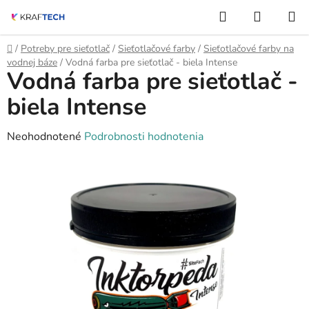
Prejsť
Hľadať
NÁKUP
na
KOŠÍK
obsah
Domov
/
Potreby pre sieťotlač
/
Sieťotlačové farby
/
Sieťotlačové farby na
vodnej báze
/
Vodná farba pre sieťotlač - biela Intense
Vodná farba pre sieťotlač -
biela Intense
Priemerné
Neohodnotené
Podrobnosti hodnotenia
hodnotenie
produktu
je
0,0
z
5
hviezdičiek.