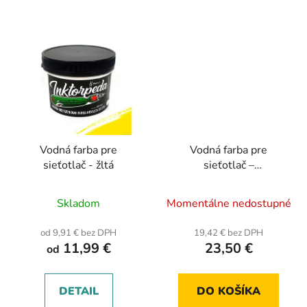
Vodná farba pre
Vodná farba pre
sieťotlač - žltá
sieťotlač –
fosforeskujúca 0,3 kg
Skladom
Momentálne nedostupné
od 9,91 € bez DPH
19,42 € bez DPH
11,99 €
23,50 €
od
DETAIL
DO KOŠÍKA