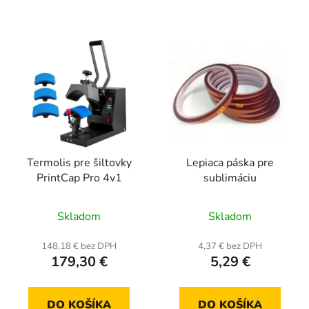
Termolis pre šiltovky
Lepiaca páska pre
PrintCap Pro 4v1
sublimáciu
Priemerné
Priemerné
Skladom
Skladom
hodnotenie
hodnotenie
produktu
produktu
148,18 € bez DPH
4,37 € bez DPH
179,30 €
5,29 €
je
je
5,0
5,0
z
z
DO KOŠÍKA
DO KOŠÍKA