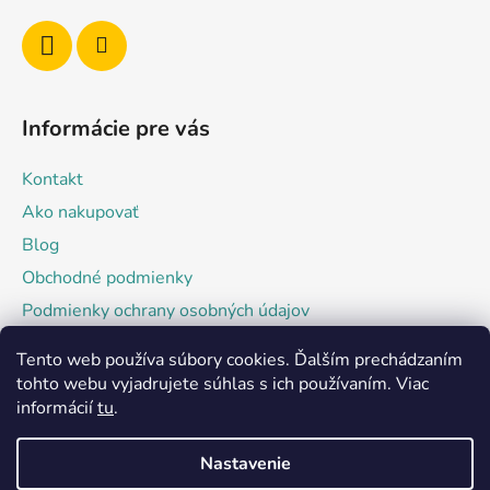
i
e
Informácie pre vás
Kontakt
Ako nakupovať
Blog
Obchodné podmienky
Podmienky ochrany osobných údajov
Tento web používa súbory cookies. Ďalším prechádzaním
Facebook
tohto webu vyjadrujete súhlas s ich používaním. Viac
informácií
tu
.
Nastavenie