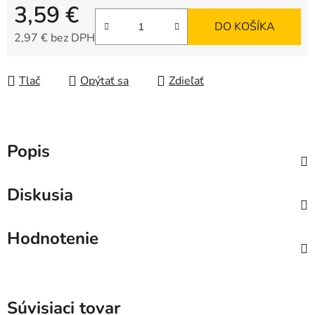
3,59 €
DO KOŠÍKA
2,97 € bez DPH
Jednotková cena:
Tlač
Opýtať sa
Zdieľať
Popis
Diskusia
Hodnotenie
Súvisiaci tovar