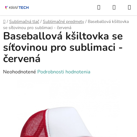
Prejsť
Hľadať
NÁKUP
na
KOŠÍK
obsah
Domov
/
Sublimačná tlač
/
Sublimačné predmety
/
Baseballová kšiltovka
se síťovinou pro sublimaci - červená
Baseballová kšiltovka se
síťovinou pro sublimaci -
červená
Priemerné
Neohodnotené
Podrobnosti hodnotenia
hodnotenie
produktu
je
0,0
z
5
hviezdičiek.