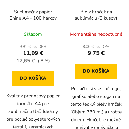
Sublimačný papier
Biely hrnček na
Shine A4 - 100 hárkov
sublimáciu (5 kusov)
Priemerné
Priemerné
Skladom
Momentálne nedostupné
hodnotenie
hodnotenie
produktu
produktu
9,91 € bez DPH
8,06 € bez DPH
11,99 €
9,75 €
je
je
12,65 €
4,7
5,0
(–5 %)
z
z
DO KOŠÍKA
5
5
DO KOŠÍKA
hviezdičiek.
hviezdičiek.
Potlačte si vlastné logo,
Kvalitný prenosový papier
grafiku alebo slogan na
formátu A4 pre
tento lesklý biely hrnček
sublimačnú tlač. Ideálny
(Objem 330 ml) a urobte
pre potlač polyesterových
dojem. Hrnček je možné
textílií, keramických
umývať v umývačke a