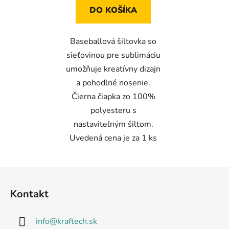
z
DO KOŠÍKA
5
hviezdičiek.
Baseballová šiltovka so
sieťovinou pre sublimáciu
umožňuje kreatívny dizajn
a pohodlné nosenie.
Čierna čiapka zo 100%
polyesteru s
nastaviteľným šiltom.
Uvedená cena je za 1 ks
Z
á
Kontakt
p
ä
info
@
kraftech.sk
t