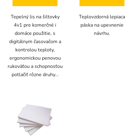
5
5
hviezdičiek.
hviezdičiek.
Tepelný lis na šiltovky
Teplovzdorná lepiaca
4v1 pre komerčné i
páska na upevnenie
domáce použitie, s
návrhu.
digitálnym časovačom a
kontrolou teploty,
ergonomickou penovou
rukoväťou a schopnosťou
potlačiť rôzne druhy...