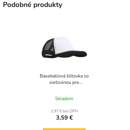
Podobné produkty
Baseballová šiltovka so
sieťovinou pre
sublimáciu - čierna
Priemerné
Skladom
hodnotenie
produktu
2,97 € bez DPH
3,59 €
je
5,0