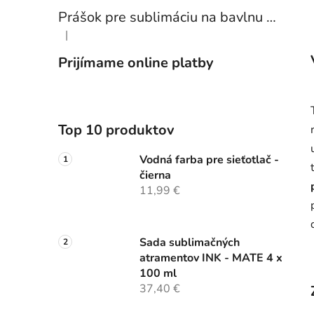
Prášok pre sublimáciu na bavlnu 1 kg
|
Hodnotenie produktu je 5 z 5 hviezdičiek.
Prijímame online platby
Top 10 produktov
Vodná farba pre sieťotlač -
čierna
11,99 €
Sada sublimačných
atramentov INK - MATE 4 x
100 ml
37,40 €