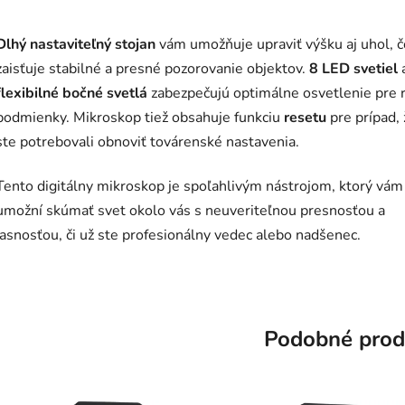
Dlhý nastaviteľný stojan
vám umožňuje upraviť výšku aj uhol, č
zaisťuje stabilné a presné pozorovanie objektov.
8 LED svetiel
flexibilné bočné svetlá
zabezpečujú optimálne osvetlenie pre 
podmienky. Mikroskop tiež obsahuje funkciu
resetu
pre prípad, 
ste potrebovali obnoviť továrenské nastavenia.
Tento digitálny mikroskop je spoľahlivým nástrojom, ktorý vám
umožní skúmať svet okolo vás s neuveriteľnou presnosťou a
jasnosťou, či už ste profesionálny vedec alebo nadšenec.
Podobné prod