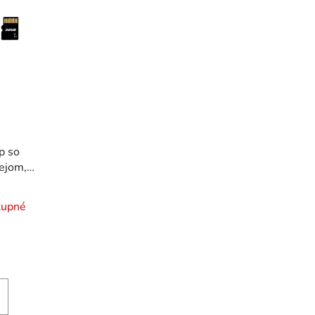
p so
ejom,
x, USB
mäťovou
tupné
H