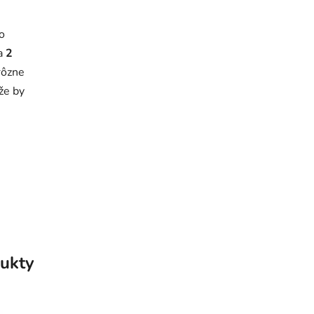
o
a
2
rôzne
že by
ukty