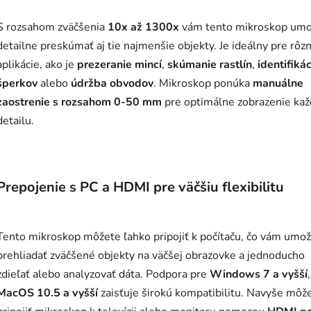
S rozsahom zväčšenia
10x až 1300x
vám tento mikroskop umo
detailne preskúmať aj tie najmenšie objekty. Je ideálny pre rôz
aplikácie, ako je
prezeranie mincí
,
skúmanie rastlín
,
identifikác
šperkov
alebo
údržba obvodov
. Mikroskop ponúka
manuálne
zaostrenie s rozsahom 0-50 mm
pre optimálne zobrazenie ka
detailu.
Prepojenie s PC a HDMI pre väčšiu flexibilitu
Tento mikroskop môžete ľahko pripojiť k počítaču, čo vám umož
prehliadať zväčšené objekty na väčšej obrazovke a jednoducho
zdieľať alebo analyzovať dáta. Podpora pre
Windows 7 a vyšší
,
MacOS 10.5 a vyšší
zaisťuje širokú kompatibilitu. Navyše môž