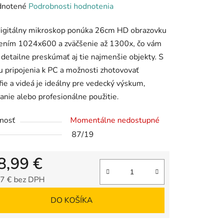
rné
notené
Podrobnosti hodnotenia
enie
digitálny mikroskop ponúka 26cm HD obrazovku
tu
šením 1024x600 a zväčšenie až 1300x, čo vám
detailne preskúmať aj tie najmenšie objekty. S
u pripojenia k PC a možnosti zhotovovať
fie a videá je ideálny pre vedecký výskum,
anie alebo profesionálne použitie.
iek.
nosť
Momentálne nedostupné
87/19
8,99 €
7 € bez DPH
tková cena:
DO KOŠÍKA