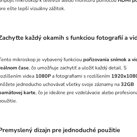
pripojiť mikroskop k televízii alebo monitoru pomocou
HDMI po
pre ešte lepší vizuálny zážitok.
Zachyťte každý okamih s funkciou fotografií a vi
Tento mikroskop je vybavený funkciou
pořizovania snímok a vi
reálnom čase
, čo umožňuje zachytiť a uložiť každý detail. S
rozlíšením videa
1080P
a fotografiami s rozlíšením
1920x108
môžete jednoducho uchovávať všetky svoje záznamy na
32GB
pamäťovej karte
, čo je ideálne pre vzdelávacie alebo profesion
použitie.
Premyslený dizajn pre jednoduché použitie