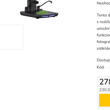
Prieme
Neohod
hodnot
Tento 
produk
s rozlí
je
umožní 
0,0
funkcio
z
fotogra
5
vzdeláv
hviezdič
Dostup
Kód:
27
230,5
Jedno