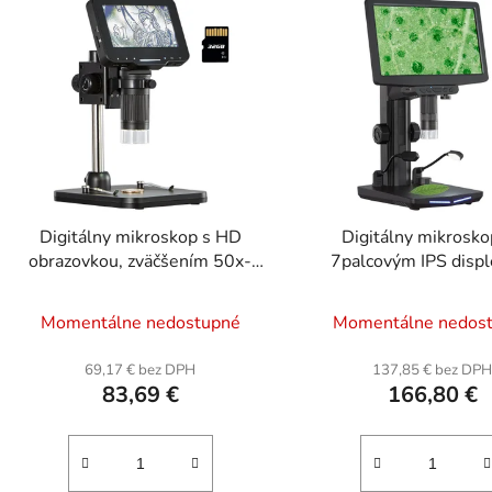
Digitálny mikroskop s HD
Digitálny mikrosko
obrazovkou, zväčšením 50x-
7palcovým IPS displ
1000x, USB pripojením a LED
zväčšením 10x-1200
svetlami
pripojením a 32GB pa
Momentálne nedostupné
Momentálne nedos
kartou
69,17 € bez DPH
137,85 € bez DP
83,69 €
166,80 €