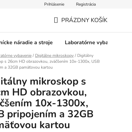
Prihlásenie
Registrácia
PRÁZDNY KOŠÍK
NÁKUPNÝ
KOŠÍK
nícke náradie a stroje
Laboratórne vybavenie
atórne vybavenie
/
Digitálne mikroskopy
/
Digitálny
op s 26cm HD obrazovkou, zväčšením 10x-1300x, USB
ním a 32GB pamäťovou kartou
itálny mikroskop s
cm HD obrazovkou,
čšením 10x-1300x,
 pripojením a 32GB
mäťovou kartou