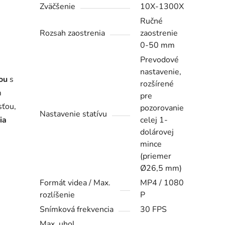
Zväčšenie
10X-1300X
Ručné
Rozsah zaostrenia
zaostrenie
0-50 mm
Prevodové
nastavenie,
ou
s
rozšírené
m
pre
sťou,
pozorovanie
Nastavenie statívu
ia
celej 1-
dolárovej
é
mince
(priemer
Ø26,5 mm)
Formát videa / Max.
MP4 / 1080
rozlíšenie
P
Snímková frekvencia
30 FPS
Max. uhol