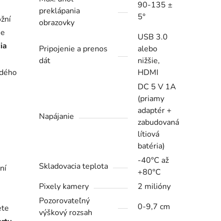
90-135 ±
preklápania
5°
žní
obrazovky
ne
USB 3.0
ia
Pripojenie a prenos
alebo
dát
nižšie,
ždého
HDMI
DC 5 V 1A
(priamy
adaptér +
Napájanie
zabudovaná
lítiová
batéria)
-40°C až
Skladovacia teplota
ní
+80°C
Pixely kamery
2 milióny
Pozorovateľný
0-9,7 cm
ete
výškový rozsah