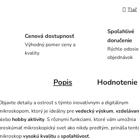
Tlač
Spoľahlivé
Cenová dostupnosť
doručenie
Výhodný pomer ceny a
Rýchle odosie
kvality
objednávok
Popis
Hodnotenie
Objavte detaily a ostrosť s týmto inovatívnym a digitálnym
mikroskopom, ktorý je ideálny pre
vedecký výskum
,
vzdelávan
alebo
hobby aktivity
. S rôznymi funkciami, ktoré vám umožnia
preskúmať mikroskopický svet ako nikdy predtým, prináša tent
mikroskop
vysokú kvalitu
a
spoľahlivosť
.