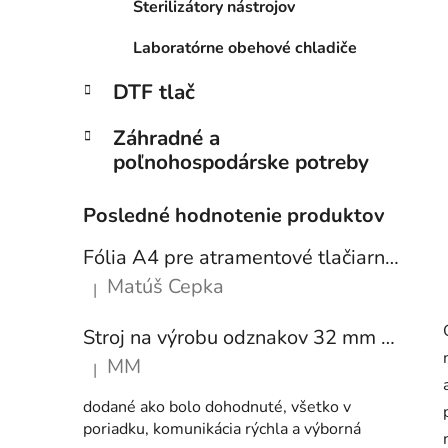
Sterilizátory nástrojov
Laboratórne obehové chladiče
DTF tlač
Záhradné a
poľnohospodárske potreby
Posledné hodnotenie produktov
Fólia A4 pre atramentové tlačiarne - sada 10 ks
Matúš Cepka
|
Hodnotenie produktu je 5 z 5 hviezdičiek.
Stroj na výrobu odznakov 32 mm a 58 mm + 250 ks odznakov
MM
|
Hodnotenie produktu je 5 z 5 hviezdičiek.
dodané ako bolo dohodnuté, všetko v
poriadku, komunikácia rýchla a výborná