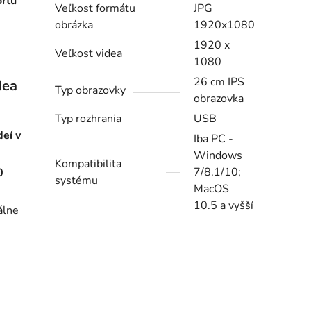
rtu
Veľkosť formátu
JPG
obrázka
1920x1080
1920 x
Veľkosť videa
1080
26 cm IPS
dea
Typ obrazovky
obrazovka
Typ rozhrania
USB
deí v
Iba PC -
Windows
Kompatibilita
7/8.1/10;
0
systému
MacOS
10.5 a vyšší
álne