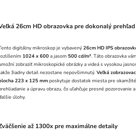
Veľká 26cm HD obrazovka pre dokonalý prehľad
Tento digitálny mikroskop je vybavený
26cm HD IPS obrazovk
rozlíšením
1024 x 600
a jasom
500 cd/m²
. Táto obrazovka vá
umožní zobraziť mikroskopické obrázky a videá s vysokou jasno
takže žiadny detail nezostane nepovšimnutý.
Veľká zobrazovac
plocha 223 x 125 mm
poskytuje dostatok miesta pre okamžit
prehliadanie a úpravu obrazu, čo uľahčuje presné pozorovanie a
ďalšie úlohy.
Zväčšenie až 1300x pre maximálne detaily