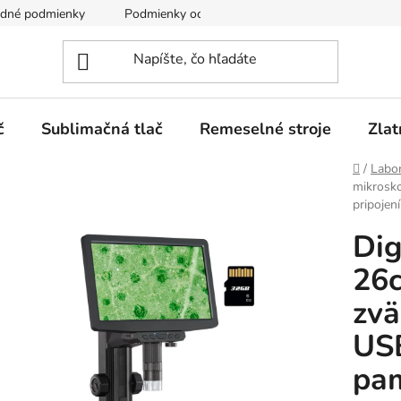
dné podmienky
Podmienky ochrany osobných údajov
č
Sublimačná tlač
Remeselné stroje
Zlat
Domov
/
Labor
mikrosk
pripoje
Dig
26
zvä
USB
pa