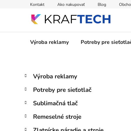
Prejsť
Kontakt
Ako nakupovať
Blog
Obcho
na
obsah
Výroba reklamy
Potreby pre sieťotla
B
K
Preskočiť
Výroba reklamy
a
kategórie
o
t
č
Potreby pre sieťotlač
e
n
g
ý
Sublimačná tlač
ó
p
r
Remeselné stroje
i
a
e
n
Zlatnícke náradie a stroje