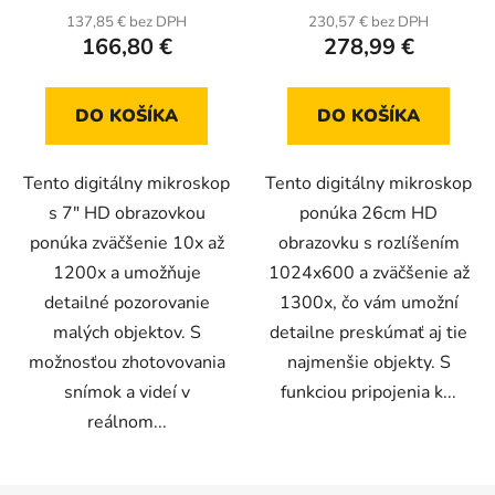
pamäťovou kartou
137,85 € bez DPH
230,57 € bez DPH
166,80 €
278,99 €
DO KOŠÍKA
DO KOŠÍKA
Tento digitálny mikroskop
Tento digitálny mikroskop
s 7" HD obrazovkou
ponúka 26cm HD
ponúka zväčšenie 10x až
obrazovku s rozlíšením
1200x a umožňuje
1024x600 a zväčšenie až
detailné pozorovanie
1300x, čo vám umožní
malých objektov. S
detailne preskúmať aj tie
možnosťou zhotovovania
najmenšie objekty. S
snímok a videí v
funkciou pripojenia k...
reálnom...