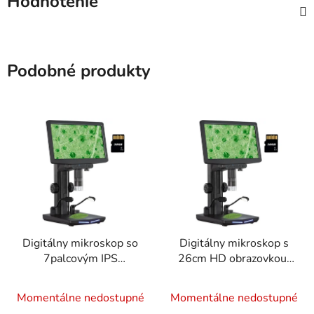
Hodnotenie
Podobné produkty
Digitálny mikroskop so
Digitálny mikroskop s
7palcovým IPS
26cm HD obrazovkou,
displejom, zväčšením
zväčšením 10x-1300x,
10x-1200x, USB
USB pripojením a 32GB
Momentálne nedostupné
Momentálne nedostupné
pripojením a 32GB
pamäťovou kartou