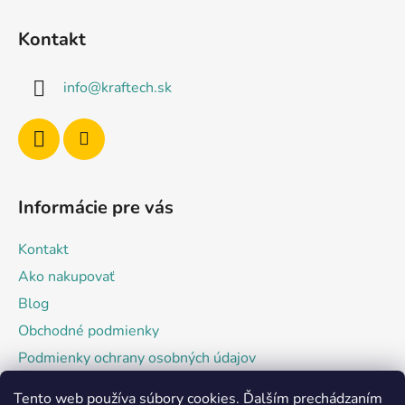
Z
á
Kontakt
p
ä
info
@
kraftech.sk
t
i
e
Informácie pre vás
Kontakt
Ako nakupovať
Blog
Obchodné podmienky
Podmienky ochrany osobných údajov
Tento web používa súbory cookies. Ďalším prechádzaním