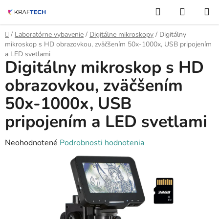
Prejsť
Hľadať
NÁKUP
na
KOŠÍK
obsah
Domov
/
Laboratórne vybavenie
/
Digitálne mikroskopy
/
Digitálny
mikroskop s HD obrazovkou, zväčšením 50x-1000x, USB pripojením
a LED svetlami
Digitálny mikroskop s HD
obrazovkou, zväčšením
50x-1000x, USB
pripojením a LED svetlami
Priemerné
Neohodnotené
Podrobnosti hodnotenia
hodnotenie
produktu
je
0,0
z