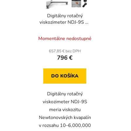
Digitálny rotačný
viskozimeter NDJ-9S na
meranie absolútnej
viskozity
Momentálne nedostupné
Newtonovských
kvapalín, rozsah 10-
657,85 € bez DPH
6000000 mPa.s
796 €
DO KOŠÍKA
Digitálny rotačný
viskozimeter NDJ-9S
meria viskozitu
Newtonovských kvapalín
v rozsahu 10–6,000,000