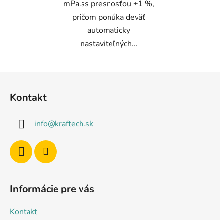
mPa.ss presnosťou ±1 %,
pričom ponúka deväť
automaticky
nastaviteľných...
Z
á
Kontakt
p
ä
info
@
kraftech.sk
t
i
e
Informácie pre vás
Kontakt