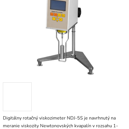
0,0
z
5
hviezdičiek.
Digitálny rotačný viskozimeter NDJ-5S je navrhnutý na
meranie viskozity Newtonovských kvapalín v rozsahu 1-