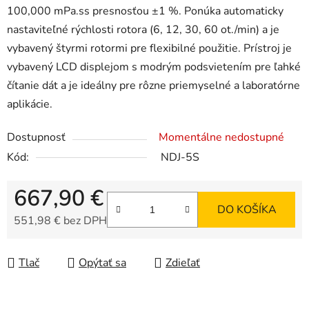
100,000 mPa.ss presnosťou ±1 %.
Ponúka automaticky
nastaviteľné rýchlosti rotora (6, 12, 30, 60 ot./min) a je
vybavený štyrmi rotormi pre flexibilné použitie. Prístroj je
vybavený LCD displejom s modrým podsvietením pre ľahké
čítanie dát a je ideálny pre rôzne priemyselné a laboratórne
aplikácie.
Dostupnosť
Momentálne nedostupné
Kód:
NDJ-5S
667,90 €
DO KOŠÍKA
551,98 € bez DPH
Jednotková cena:
Tlač
Opýtať sa
Zdieľať