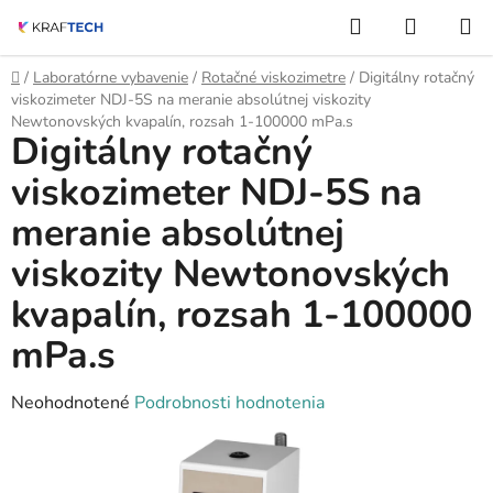
Prejsť
Hľadať
NÁKUP
na
KOŠÍK
obsah
Domov
/
Laboratórne vybavenie
/
Rotačné viskozimetre
/
Digitálny rotačný
viskozimeter NDJ-5S na meranie absolútnej viskozity
Newtonovských kvapalín, rozsah 1-100000 mPa.s
Digitálny rotačný
viskozimeter NDJ-5S na
meranie absolútnej
viskozity Newtonovských
kvapalín, rozsah 1-100000
mPa.s
Priemerné
Neohodnotené
Podrobnosti hodnotenia
hodnotenie
produktu
je