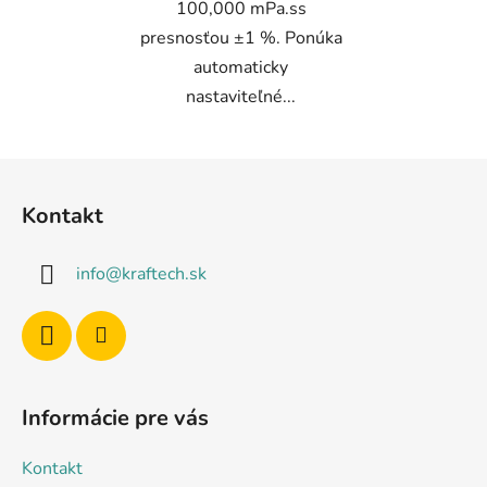
100,000 mPa.ss
presnosťou ±1 %. Ponúka
automaticky
nastaviteľné...
Z
á
Kontakt
p
ä
info
@
kraftech.sk
t
i
e
Informácie pre vás
Kontakt