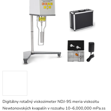
0,0
z
5
hviezdičiek.
Digitálny rotačný viskozimeter NDJ-9S meria viskozitu
Newtonovských kvapalín v rozsahu 10–6,000,000 mPa.ss