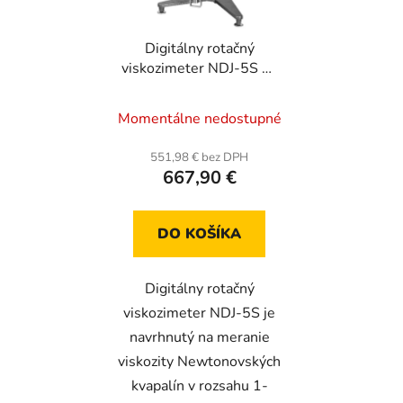
Digitálny rotačný
viskozimeter NDJ-5S na
meranie absolútnej
viskozity
Momentálne nedostupné
Newtonovských
kvapalín, rozsah 1-
551,98 € bez DPH
100000 mPa.s
667,90 €
DO KOŠÍKA
Digitálny rotačný
viskozimeter NDJ-5S je
navrhnutý na meranie
viskozity Newtonovských
kvapalín v rozsahu 1-