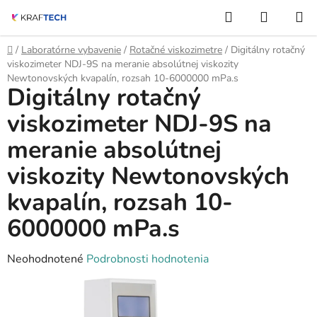
Prejsť
Hľadať
NÁKUP
na
KOŠÍK
obsah
Domov
/
Laboratórne vybavenie
/
Rotačné viskozimetre
/
Digitálny rotačný
viskozimeter NDJ-9S na meranie absolútnej viskozity
Newtonovských kvapalín, rozsah 10-6000000 mPa.s
Digitálny rotačný
viskozimeter NDJ-9S na
meranie absolútnej
viskozity Newtonovských
kvapalín, rozsah 10-
6000000 mPa.s
Priemerné
Neohodnotené
Podrobnosti hodnotenia
hodnotenie
produktu
je