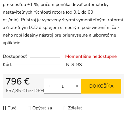
presnosťou ±1 %, pričom ponúka deväť automaticky
nastaviteľných rýchlostí rotora (od 0,1 do 60
ot./min).
Prístroj je vybavený štyrmi vymeniteľnými rotormi
a čitateľným LCD displejom s modrým podsvietením, čo z
neho robí ideálny nástroj pre priemyselné a laboratórne
aplikácie.
Dostupnosť
Momentálne nedostupné
Kód:
NDJ-9S
796 €
DO KOŠÍKA
657,85 € bez DPH
Jednotková cena:
Tlač
Opýtať sa
Zdieľať