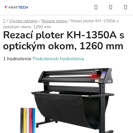
Prejsť
Hľadať
NÁKUP
na
KOŠÍK
obsah
Domov
/
Výroba reklamy
/
Rezacie plotre
/
Rezací ploter KH-1350A s
optickým okom, 1260 mm
Rezací ploter KH-1350A s
optickým okom, 1260 mm
Priemerné
1 hodnotenie
Podrobnosti hodnotenia
hodnotenie
produktu
je
5,0
z
5
hviezdičiek.