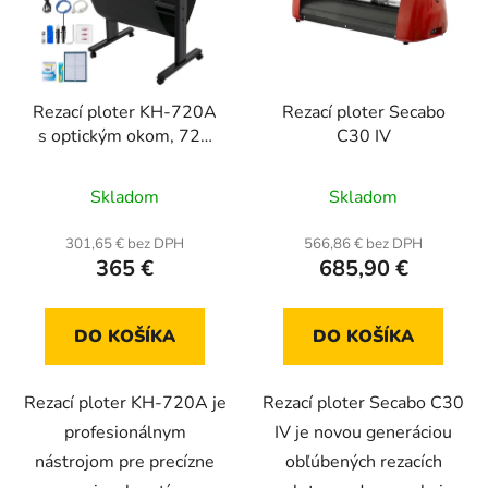
Rezací ploter KH-720A
Rezací ploter Secabo
s optickým okom, 720
C30 IV
mm
Priemerné
Priemerné
Skladom
Skladom
hodnotenie
hodnotenie
produktu
produktu
301,65 € bez DPH
566,86 € bez DPH
365 €
685,90 €
je
je
5,0
5,0
z
z
DO KOŠÍKA
DO KOŠÍKA
5
5
hviezdičiek.
hviezdičiek.
Rezací ploter KH-720A je
Rezací ploter Secabo C30
profesionálnym
IV je novou generáciou
nástrojom pre precízne
obľúbených rezacích