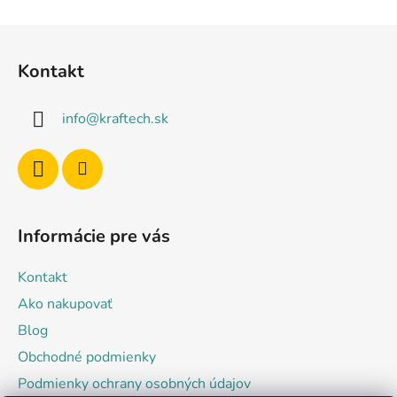
Z
á
Kontakt
p
ä
info
@
kraftech.sk
t
i
e
Informácie pre vás
Kontakt
Ako nakupovať
Blog
Obchodné podmienky
Podmienky ochrany osobných údajov