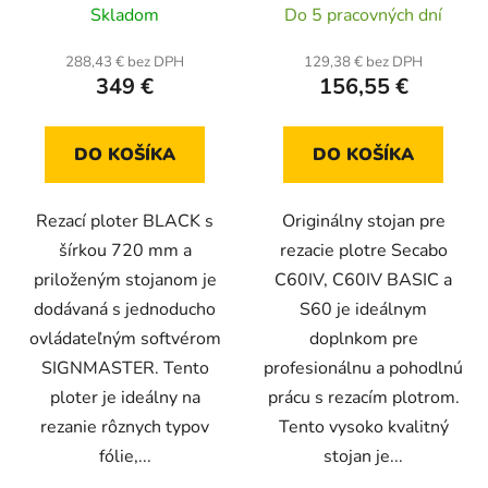
Skladom
Do 5 pracovných dní
hodnotenie
produktu
288,43 € bez DPH
129,38 € bez DPH
349 €
156,55 €
je
5,0
z
DO KOŠÍKA
DO KOŠÍKA
5
hviezdičiek.
Rezací ploter BLACK s
Originálny stojan pre
šírkou 720 mm a
rezacie plotre Secabo
priloženým stojanom je
C60IV, C60IV BASIC a
dodávaná s jednoducho
S60 je ideálnym
ovládateľným softvérom
doplnkom pre
SIGNMASTER. Tento
profesionálnu a pohodlnú
ploter je ideálny na
prácu s rezacím plotrom.
rezanie rôznych typov
Tento vysoko kvalitný
fólie,...
stojan je...