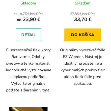
Skladom
Skladom
od 19,75 € bez DPH
27,85 € bez DPH
23,90 €
33,70 €
od
DETAIL
DO KOŠÍKA
Fluorescenčný flex, ktorý
Originálny vyrezávač fólie
žiari v tme. Odolný,
EZ Weeder. Nástroj je
svietivý a tenký materiál.
ideálny na očistenie a
Jednoduché vystrihovanie
výber malých prvkov flex
s lepiacou podložkou.
alebo flock fólie pred
Vytvorte originálne
aplikáciou.
potlače s žiarením v tme!