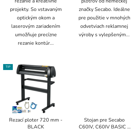
rezanie a kreatívne
plotrov od nemeckej
projekty. So vstavaným
značky Secabo. Ideálne
optickým okom a
pre použitie v mnohých
laserovým zariadením
odvetviach reklamnej
umožňuje precízne
výroby s vylepšeným...
rezanie kontúr...
TIP
Rezací ploter 720 mm -
Stojan pre Secabo
BLACK
C60IV, C60IV BASIC a
S60
Priemerné