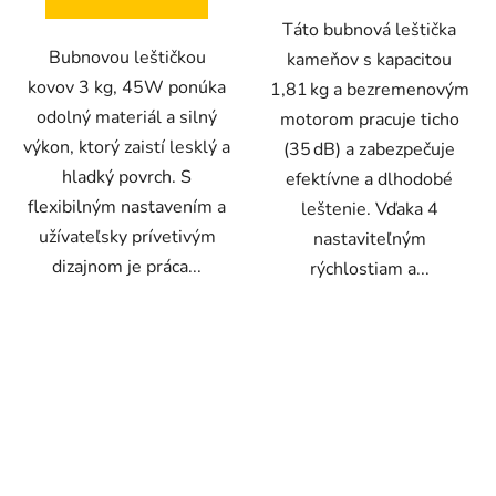
hviezdičiek.
hviezdičiek.
Táto bubnová leštička
Bubnovou leštičkou
kameňov s kapacitou
kovov 3 kg, 45W ponúka
1,81 kg a bezremenovým
odolný materiál a silný
motorom pracuje ticho
výkon, ktorý zaistí lesklý a
(35 dB) a zabezpečuje
hladký povrch. S
efektívne a dlhodobé
flexibilným nastavením a
leštenie. Vďaka 4
užívateľsky prívetivým
nastaviteľným
dizajnom je práca...
rýchlostiam a...