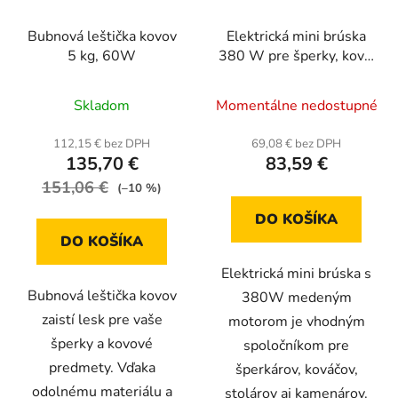
Bubnová leštička kovov
Elektrická mini brúska
5 kg, 60W
380 W pre šperky, kovy,
drevo, kameň -
Priemerné
Priemerné
ovládanie nožný pedál
Skladom
Momentálne nedostupné
hodnotenie
hodnotenie
produktu
produktu
112,15 € bez DPH
69,08 € bez DPH
135,70 €
83,59 €
je
je
151,06 €
5,0
5,0
(–10 %)
z
z
DO KOŠÍKA
5
5
DO KOŠÍKA
hviezdičiek.
hviezdičiek.
Elektrická mini brúska s
Bubnová leštička kovov
380W medeným
zaistí lesk pre vaše
motorom je vhodným
šperky a kovové
spoločníkom pre
predmety. Vďaka
šperkárov, kováčov,
odolnému materiálu a
stolárov aj kamenárov.