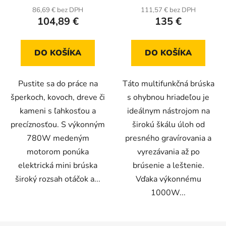
86,69 € bez DPH
111,57 € bez DPH
104,89 €
135 €
DO KOŠÍKA
DO KOŠÍKA
Pustite sa do práce na
Táto multifunkčná brúska
šperkoch, kovoch, dreve či
s ohybnou hriadeľou je
kameni s ľahkosťou a
ideálnym nástrojom na
precíznosťou. S výkonným
širokú škálu úloh od
780W medeným
presného gravírovania a
motorom ponúka
vyrezávania až po
elektrická mini brúska
brúsenie a leštenie.
široký rozsah otáčok a...
Vďaka výkonnému
1000W...