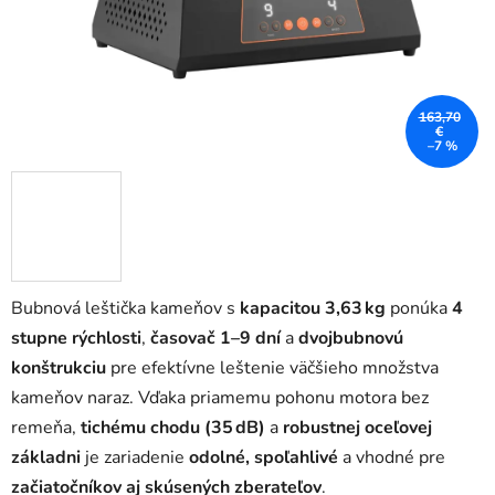
163,70
€
–7 %
Bubnová leštička kameňov s
kapacitou 3,63 kg
ponúka
4
stupne rýchlosti
,
časovač 1–9 dní
a
dvojbubnovú
konštrukciu
pre efektívne leštenie väčšieho množstva
kameňov naraz. Vďaka priamemu pohonu motora bez
remeňa,
tichému chodu (35 dB)
a
robustnej oceľovej
základni
je zariadenie
odolné, spoľahlivé
a vhodné pre
začiatočníkov aj skúsených zberateľov
.