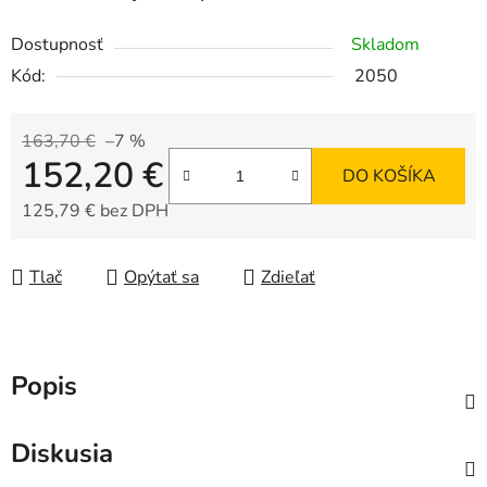
Dostupnosť
Skladom
Kód:
2050
163,70 €
–7 %
152,20 €
DO KOŠÍKA
125,79 € bez DPH
Jednotková cena:
Tlač
Opýtať sa
Zdieľať
Popis
Diskusia