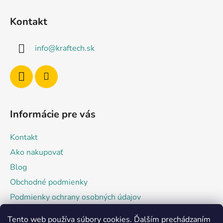
Z
á
Kontakt
p
ä
info
@
kraftech.sk
t
i
e
Informácie pre vás
Kontakt
Ako nakupovať
Blog
Obchodné podmienky
Podmienky ochrany osobných údajov
Tento web používa súbory cookies. Ďalším prechádzaním