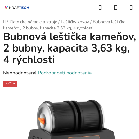
Prejsť
Hľadať
NÁKUP
na
KOŠÍK
obsah
Domov
/
Zlatnícke náradie a stroje
/
Leštičky kovov
/
Bubnová leštička
kameňov, 2 bubny, kapacita 3,63 kg, 4 rýchlosti
Bubnová leštička kameňov,
2 bubny, kapacita 3,63 kg,
4 rýchlosti
Priemerné
Neohodnotené
Podrobnosti hodnotenia
hodnotenie
AKCIA
produktu
je
0,0
z
5
hviezdičiek.