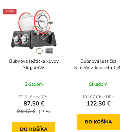
AKCIA
Bubnová leštička kovov
Bubnová leštička
3kg, 45W
kameňov, kapacita 1,81
kg, 4 rýchlosti
Priemerné
Priemerné
Skladom
Skladom
hodnotenie
hodnotenie
produktu
produktu
72,31 € bez DPH
101,07 € bez DPH
87,50 €
122,30 €
je
je
94,12 €
4,7
5,0
(–7 %)
z
z
DO KOŠÍKA
5
5
DO KOŠÍKA