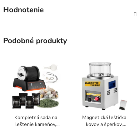
Hodnotenie
Podobné produkty
Kompletná sada na
Magnetická leštička
leštenie kameňov,
kovov a šperkov,
kapacita 0,9 kg
kapacita 800g, 2000
Priemerné
ot./min.