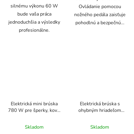
silnému výkonu 60 W
Ovládanie pomocou
bude vaša práca
nožného pedála zaisťuje
jednoduchšia a výsledky
pohodlnú a bezpečnú...
profesionálne.
Elektrická mini brúska
Elektrická brúska s
780 W pre šperky, kovy,
ohybným hriadeľom
drevo, kameň -
1000 W, 30 000 otáčok
ovládanie nožný pedál
za minútu, nožný pedál,
Skladom
Skladom
31 dielov