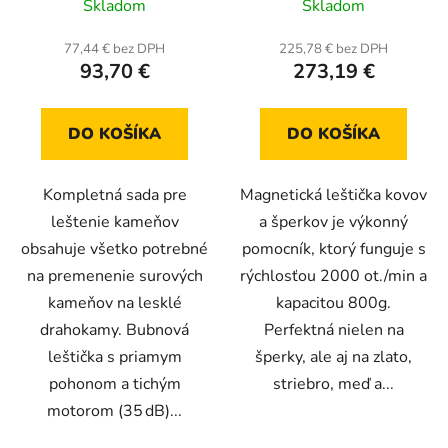
Skladom
Skladom
hodnotenie
produktu
77,44 € bez DPH
225,78 € bez DPH
93,70 €
273,19 €
je
5,0
z
DO KOŠÍKA
DO KOŠÍKA
5
hviezdičiek.
Kompletná sada pre
Magnetická leštička kovov
leštenie kameňov
a šperkov je výkonný
obsahuje všetko potrebné
pomocník, ktorý funguje s
na premenenie surových
rýchlosťou 2000 ot./min a
kameňov na lesklé
kapacitou 800g.
drahokamy. Bubnová
Perfektná nielen na
leštička s priamym
šperky, ale aj na zlato,
pohonom a tichým
striebro, meď a...
motorom (35 dB)...