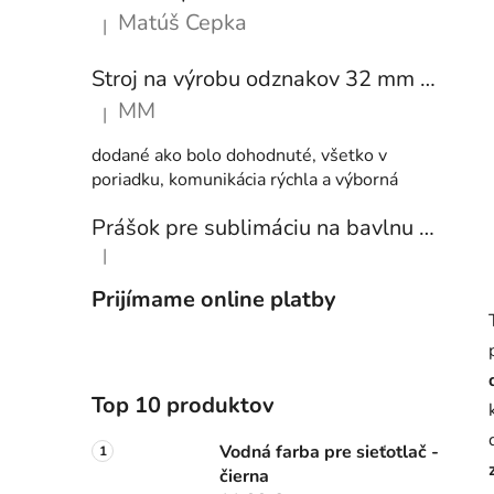
Matúš Cepka
|
Hodnotenie produktu je 5 z 5 hviezdičiek.
Stroj na výrobu odznakov 32 mm a 58 mm + 250 ks odznakov
MM
|
Hodnotenie produktu je 5 z 5 hviezdičiek.
dodané ako bolo dohodnuté, všetko v
poriadku, komunikácia rýchla a výborná
Prášok pre sublimáciu na bavlnu 1 kg
|
Hodnotenie produktu je 5 z 5 hviezdičiek.
Prijímame online platby
Top 10 produktov
Vodná farba pre sieťotlač -
čierna