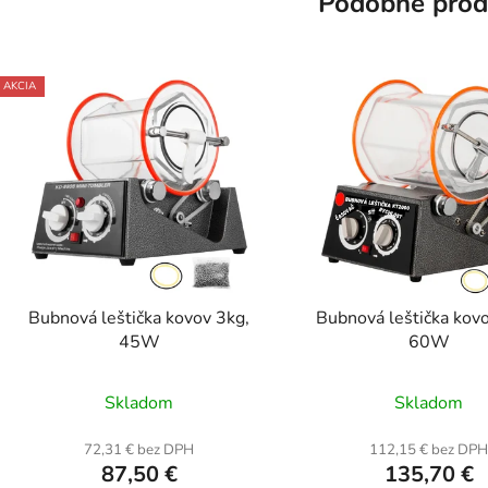
Podobné prod
AKCIA
Bubnová leštička kovov 3kg,
Bubnová leštička kovo
45W
60W
Priemerné
Prieme
Skladom
Skladom
hodnotenie
hodnot
produktu
produk
72,31 € bez DPH
112,15 € bez DP
87,50 €
135,70 €
je
je