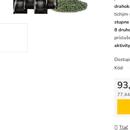
draho
0,0
tichým
z
stupne 
5
8 druho
hviezdič
prísluš
aktivity
Dostup
Kód:
93
77,44
Jedno
Tlač