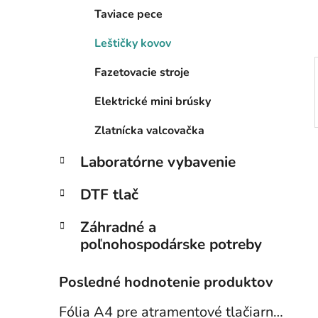
l
Taviace pece
Leštičky kovov
Fazetovacie stroje
Elektrické mini brúsky
Zlatnícka valcovačka
Laboratórne vybavenie
DTF tlač
Záhradné a
poľnohospodárske potreby
Posledné hodnotenie produktov
Fólia A4 pre atramentové tlačiarne - sada 10 ks