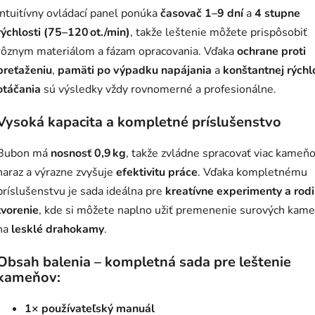
Intuitívny ovládací panel ponúka
časovač 1–9 dní
a
4 stupne
rýchlosti (75–120 ot./min)
, takže leštenie môžete prispôsobiť
rôznym materiálom a fázam opracovania. Vďaka
ochrane proti
preťaženiu
,
pamäti po výpadku napájania
a
konštantnej rýchl
otáčania
sú výsledky vždy rovnomerné a profesionálne.
Vysoká kapacita a kompletné príslušenstvo
Bubon má
nosnosť 0,9 kg
, takže zvládne spracovať viac kameň
naraz a výrazne zvyšuje
efektivitu práce
. Vďaka kompletnému
príslušenstvu je sada ideálna pre
kreatívne experimenty a rod
tvorenie
, kde si môžete naplno užiť premenenie surových kam
na
lesklé drahokamy
.
Obsah balenia – kompletná sada pre leštenie
kameňov:
1×
používateľský manuál