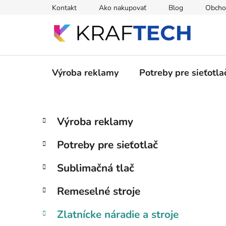
Prejsť
Kontakt
Ako nakupovať
Blog
Obcho
na
obsah
Výroba reklamy
Potreby pre sieťotla
B
K
Preskočiť
Výroba reklamy
a
kategórie
o
t
č
Potreby pre sieťotlač
e
n
g
ý
Sublimačná tlač
ó
p
r
Remeselné stroje
i
a
e
n
Zlatnícke náradie a stroje
e