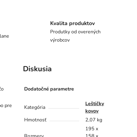
Kvalita produktov
Produtky od overených
lane
výrobcov
Diskusia
čo
Dodatočné parametre
Leštičky
o pre
Kategória
kovov
Hmotnosť
2,07 kg
195 x
Rozmery
158 x