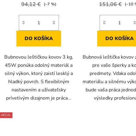
94,12 €
4,7
151,06 €
5,0
(–7 %)
(–10 
z
z
5
5
hviezdičiek.
hviezdič
DO KOŠÍKA
DO KOŠÍKA
Bubnovou leštičkou kovov 3 kg,
Bubnová leštička kovov z
45W ponúka odolný materiál a
pre vaše šperky a k
silný výkon, ktorý zaistí lesklý a
predmety. Vďaka od
hladký povrch. S flexibilným
materiálu a silnému vý
nastavením a užívateľsky
bude vaša práca jednod
prívetivým dizajnom je práca...
výsledky profesion
AKCIA