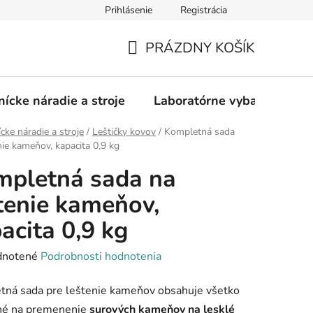
Prihlásenie
Registrácia
PRÁZDNY KOŠÍK
NÁKUPNÝ
KOŠÍK
nícke náradie a stroje
Laboratórne vybavenie
ícke náradie a stroje
/
Leštičky kovov
/
Kompletná sada
nie kameňov, kapacita 0,9 kg
pletná sada na
tenie kameňov,
acita 0,9 kg
rné
notené
Podrobnosti hodnotenia
enie
tná sada pre leštenie kameňov obsahuje všetko
tu
né na premenenie
surových kameňov na lesklé