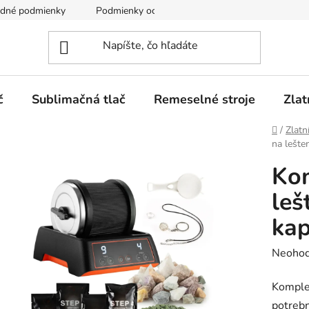
dné podmienky
Podmienky ochrany osobných údajov
č
Sublimačná tlač
Remeselné stroje
Zlat
Domov
/
Zlatn
na lešte
Kom
leš
kap
Prieme
Neohod
hodnot
Komple
produk
potreb
je