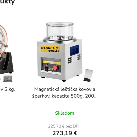
ukty
v 5 kg,
Magnetická leštička kovov a
šperkov, kapacita 800g, 2000
ot./min.
rné
Priemerné
Skladom
enie
hodnotenie
tu
produktu
H
225,78 € bez DPH
273,19 €
je