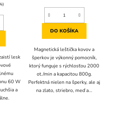
5,0
%)
z
5
iek.
hviezdičiek.
DO KOŠÍKA
Magnetická leštička kovov a
aistí lesk
šperkov je výkonný pomocník,
ovové
ktorý funguje s rýchlosťou 2000
olnému
ot./min a kapacitou 800g.
konu 60 W
Perfektná nielen na šperky, ale aj
uchšia a
na zlato, striebro, meď a...
álne.