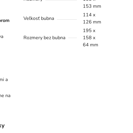
153 mm
114 x
Veľkosť bubna
orom
126 mm
195 x
va
Rozmery bez bubna
158 x
64 mm
mi a
ne na
ky