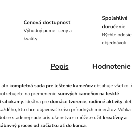
Spoľahlivé
Cenová dostupnosť
doručenie
Výhodný pomer ceny a
Rýchle odosie
kvality
objednávok
Popis
Hodnotenie
Táto
kompletná sada pre leštenie kameňov
obsahuje všetko, 
potrebujete na premenenie
surových kameňov na lesklé
drahokamy
. Ideálna pre
domáce tvorenie, rodinné aktivity
aleb
každého, kto chce objavovať krásu prírodných minerálov. Vďaka
dobre sladenej sade príslušenstva si môžete užiť
kreatívny a
zábavný proces od začiatku až do konca
.