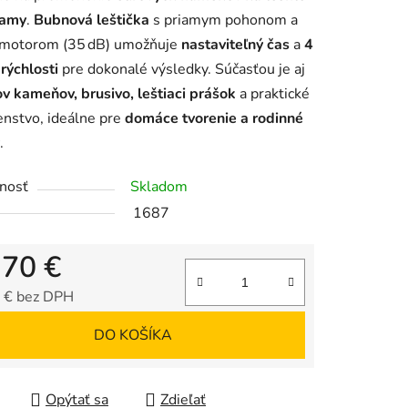
kamy
.
Bubnová leštička
s priamym pohonom a
 motorom (35 dB) umožňuje
nastaviteľný čas
a
4
rýchlosti
pre dokonalé výsledky. Súčasťou je aj
v kameňov, brusivo, leštiaci prášok
a praktické
iek.
enstvo, ideálne pre
domáce tvorenie a rodinné
.
nosť
Skladom
1687
,70 €
 € bez DPH
tková cena:
DO KOŠÍKA
Opýtať sa
Zdieľať