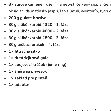
8× surové kamene
(ruženín, ametyst, červený jaspis, čier
obsidián, dalmatínsky jaspis, lapis lazuli, aventurín, tygří 
200 g guľaté brusivo
30 g silikónkarbid #320 – 1. fáza
30 g silikónkarbid #600 – 2. fáza
30 g silikónkarbid #800 – 3. fáza
30 g leštiaci prášok – 4. fáza
1× filtračné sitko
1× dutá šejkrová guľa
1× spojovací krúžok (jump ring)
1× šnúra na prívesok
1× základ pre prsteň
1× adaptér