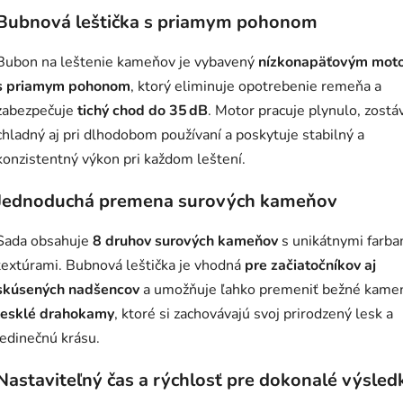
Bubnová leštička s priamym pohonom
Bubon na leštenie kameňov je vybavený
nízkonapäťovým mot
s priamym pohonom
, ktorý eliminuje opotrebenie remeňa a
zabezpečuje
tichý chod do 35 dB
. Motor pracuje plynulo, zostá
chladný aj pri dlhodobom používaní a poskytuje stabilný a
konzistentný výkon pri každom leštení.
Jednoduchá premena surových kameňov
Sada obsahuje
8 druhov surových kameňov
s unikátnymi farba
textúrami. Bubnová leštička je vhodná
pre začiatočníkov aj
skúsených nadšencov
a umožňuje ľahko premeniť bežné kame
lesklé drahokamy
, ktoré si zachovávajú svoj prirodzený lesk a
jedinečnú krásu.
Nastaviteľný čas a rýchlosť pre dokonalé výsled