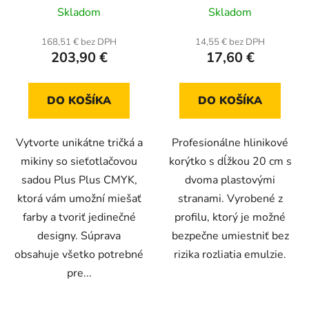
Priemerné
Priemerné
Skladom
Skladom
hodnotenie
hodnotenie
produktu
produktu
168,51 € bez DPH
14,55 € bez DPH
203,90 €
17,60 €
je
je
4,5
5,0
z
z
DO KOŠÍKA
DO KOŠÍKA
5
5
hviezdičiek.
hviezdičiek.
Vytvorte unikátne tričká a
Profesionálne hlinikové
mikiny so sieťotlačovou
korýtko s dĺžkou 20 cm s
sadou Plus Plus CMYK,
dvoma plastovými
ktorá vám umožní miešať
stranami. Vyrobené z
farby a tvoriť jedinečné
profilu, ktorý je možné
designy. Súprava
bezpečne umiestniť bez
obsahuje všetko potrebné
rizika rozliatia emulzie.
pre...