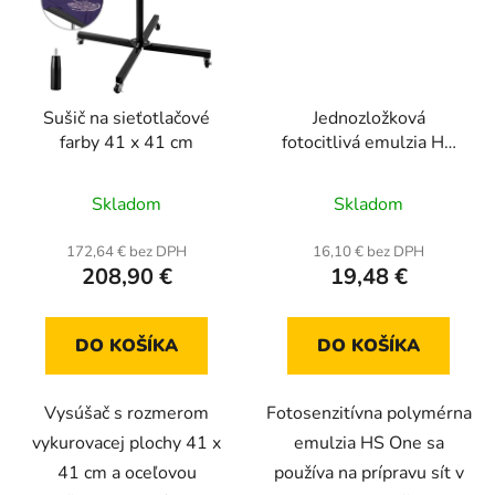
Sušič na sieťotlačové
Jednozložková
farby 41 x 41 cm
fotocitlivá emulzia HS
One 250 g
Priemerné
Skladom
Skladom
hodnotenie
produktu
172,64 € bez DPH
16,10 € bez DPH
208,90 €
19,48 €
je
5,0
z
DO KOŠÍKA
DO KOŠÍKA
5
hviezdičiek.
Vysúšač s rozmerom
Fotosenzitívna polymérna
vykurovacej plochy 41 x
emulzia HS One sa
41 cm a oceľovou
používa na prípravu sít v