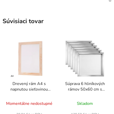
Súvisiaci tovar
Drevený rám A4 s
Súprava 6 hliníkových
napnutou sieťovinou
rámov 50x60 cm s
43T (30x40cm)
natiahnutou sieťkou
Priemerné
Priemerné
64T
Momentálne nedostupné
Skladom
hodnotenie
hodnotenie
produktu
produktu