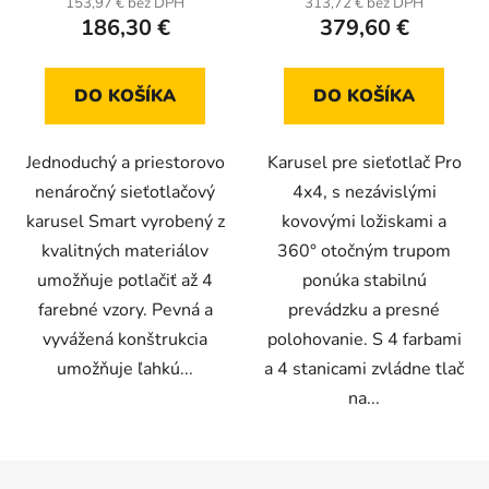
153,97 € bez DPH
313,72 € bez DPH
186,30 €
379,60 €
DO KOŠÍKA
DO KOŠÍKA
Jednoduchý a priestorovo
Karusel pre sieťotlač Pro
nenáročný sieťotlačový
4x4, s nezávislými
karusel Smart vyrobený z
kovovými ložiskami a
kvalitných materiálov
360° otočným trupom
umožňuje potlačiť až 4
ponúka stabilnú
farebné vzory. Pevná a
prevádzku a presné
vyvážená konštrukcia
polohovanie. S 4 farbami
umožňuje ľahkú...
a 4 stanicami zvládne tlač
na...
Z