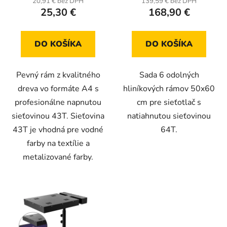
20,91 € bez DPH
139,59 € bez DPH
25,30 €
168,90 €
je
je
5,0
5,0
z
z
DO KOŠÍKA
DO KOŠÍKA
5
5
hviezdičiek.
hviezdičiek.
Pevný rám z kvalitného
Sada 6 odolných
dreva vo formáte A4 s
hliníkových rámov 50x60
profesionálne napnutou
cm pre sieťotlač s
sieťovinou 43T. Sieťovina
natiahnutou sieťovinou
43T je vhodná pre vodné
64T.
farby na textílie a
metalizované farby.