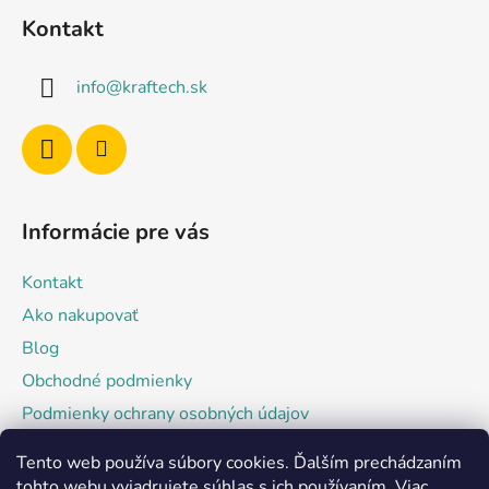
á
Kontakt
p
ä
info
@
kraftech.sk
t
i
e
Informácie pre vás
Kontakt
Ako nakupovať
Blog
Obchodné podmienky
Podmienky ochrany osobných údajov
Tento web používa súbory cookies. Ďalším prechádzaním
Facebook
tohto webu vyjadrujete súhlas s ich používaním. Viac