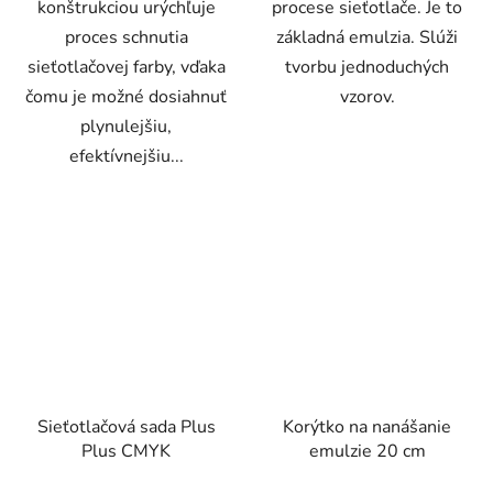
konštrukciou urýchľuje
procese sieťotlače. Je to
proces schnutia
základná emulzia. Slúži
sieťotlačovej farby, vďaka
tvorbu jednoduchých
čomu je možné dosiahnuť
vzorov.
plynulejšiu,
efektívnejšiu...
Sieťotlačová sada Plus
Korýtko na nanášanie
Plus CMYK
emulzie 20 cm