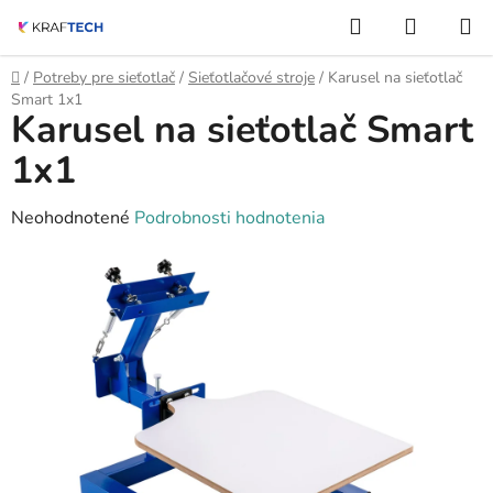
Prejsť
Hľadať
NÁKUP
na
KOŠÍK
obsah
Domov
/
Potreby pre sieťotlač
/
Sieťotlačové stroje
/
Karusel na sieťotlač
Smart 1x1
Karusel na sieťotlač Smart
1x1
Priemerné
Neohodnotené
Podrobnosti hodnotenia
hodnotenie
produktu
je
0,0
z
5
hviezdičiek.