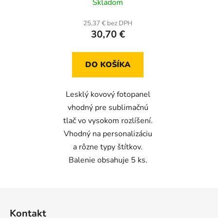
Skladom
25,37 € bez DPH
30,70 €
DO KOŠÍKA
Lesklý kovový fotopanel
vhodný pre sublimačnú
tlač vo vysokom rozlíšení.
Vhodný na personalizáciu
a rôzne typy štítkov.
Balenie obsahuje 5 ks.
Z
á
Kontakt