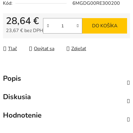
Kód:
6MGDG00RE300200
28,64 €
DO KOŠÍKA
23,67 € bez DPH
Jednotková cena:
Tlač
Opýtať sa
Zdieľať
Popis
Diskusia
Hodnotenie