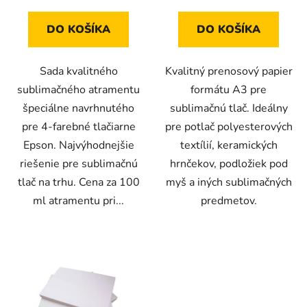
4,7
5,0
z
z
DO KOŠÍKA
DO KOŠÍKA
5
5
hviezdičiek.
hviezdičiek.
Sada kvalitného
Kvalitný prenosový papier
sublimačného atramentu
formátu A3 pre
špeciálne navrhnutého
sublimačnú tlač. Ideálny
pre 4-farebné tlačiarne
pre potlač polyesterových
Epson. Najvýhodnejšie
textílií, keramických
riešenie pre sublimačnú
hrnčekov, podložiek pod
tlač na trhu. Cena za 100
myš a iných sublimačných
ml atramentu pri...
predmetov.