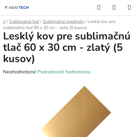
Prejsť
Hľadať
NÁKUP
na
KOŠÍK
obsah
Domov
/
Sublimačná tlač
/
Sublimačné predmety
/
Lesklý kov pre
sublimačnú tlač 60 x 30 cm - zlatý (5 kusov)
Lesklý kov pre sublimačnú
tlač 60 x 30 cm - zlatý (5
kusov)
Priemerné
Neohodnotené
Podrobnosti hodnotenia
hodnotenie
produktu
je
0,0
z
5
hviezdičiek.