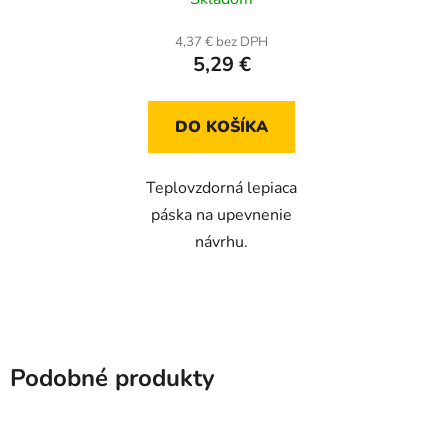
hodnotenie
produktu
4,37 € bez DPH
5,29 €
je
5,0
z
DO KOŠÍKA
5
hviezdičiek.
Teplovzdorná lepiaca
páska na upevnenie
návrhu.
Podobné produkty