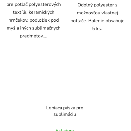
pre potlač polyesterových
Odolný polyester s
textílií, keramických
možnosťou vlastnej
hrnčekov, podložiek pod
potlače. Balenie obsahuje
myš a iných sublimačných
5 ks.
predmetov....
Lepiaca páska pre
sublimáciu
Priemerné
Skladom