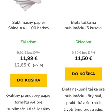
Sublimačný papier
Biela taška na
Shine A4 - 100 hárkov
sublimáciu (5 kusov)
Priemerné
Skladom
Skladom
hodnotenie
produktu
9,91 € bez DPH
9,50 € bez DPH
11,99 €
11,50 €
je
12,65 €
4,7
(–5 %)
z
DO KOŠÍKA
5
DO KOŠÍKA
hviezdičiek.
Biela nákupná taška pre
Kvalitný prenosový papier
sublimáciu - štýlová,
formátu A4 pre
praktická a šetrná k
sublimačnú tlač. Ideálny
životnému prostrediu.