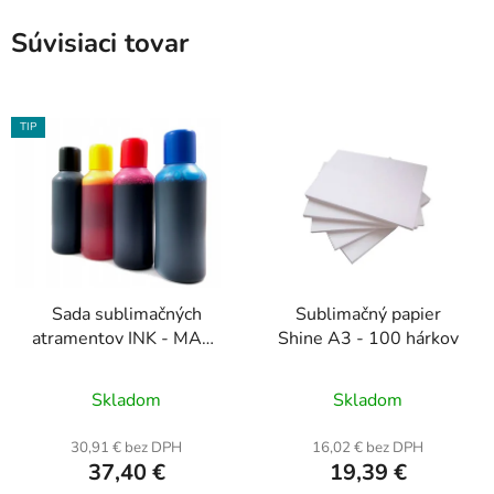
Súvisiaci tovar
TIP
Sada sublimačných
Sublimačný papier
atramentov INK - MATE
Shine A3 - 100 hárkov
4 x 100 ml
Priemerné
Priemerné
Skladom
Skladom
hodnotenie
hodnotenie
produktu
produktu
30,91 € bez DPH
16,02 € bez DPH
37,40 €
19,39 €
je
je