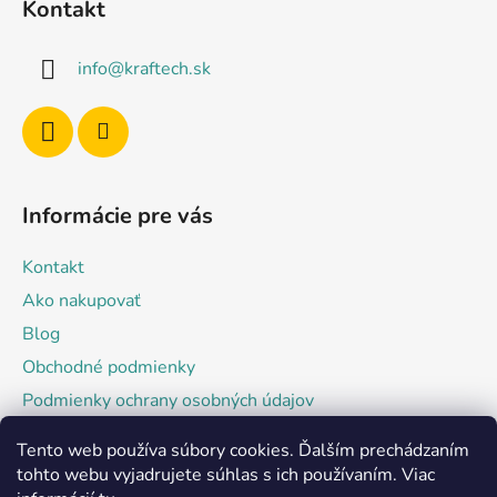
Kontakt
p
ä
info
@
kraftech.sk
t
i
e
Informácie pre vás
Kontakt
Ako nakupovať
Blog
Obchodné podmienky
Podmienky ochrany osobných údajov
Tento web používa súbory cookies. Ďalším prechádzaním
Facebook
tohto webu vyjadrujete súhlas s ich používaním. Viac