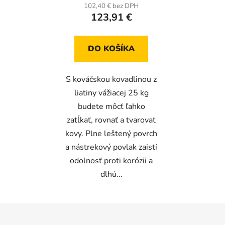
102,40 € bez DPH
123,91 €
DO KOŠÍKA
S kováčskou kovadlinou z
liatiny vážiacej 25 kg
budete môcť ľahko
zatĺkať, rovnať a tvarovať
kovy. Plne leštený povrch
a nástrekový povlak zaistí
odolnosť proti korózii a
dlhú...
Z
á