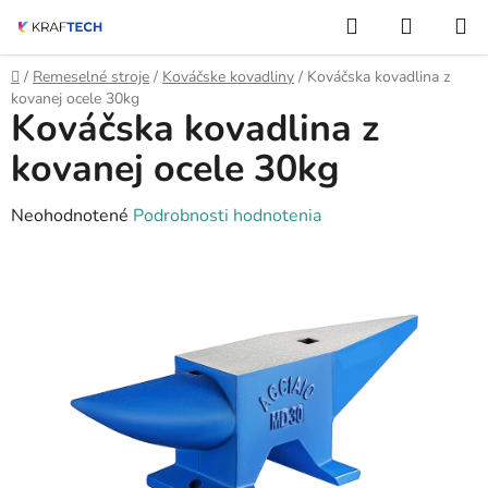
Prejsť
Hľadať
NÁKUP
na
KOŠÍK
obsah
Domov
/
Remeselné stroje
/
Kováčske kovadliny
/
Kováčska kovadlina z
kovanej ocele 30kg
Kováčska kovadlina z
kovanej ocele 30kg
Priemerné
Neohodnotené
Podrobnosti hodnotenia
hodnotenie
produktu
je
0,0
z
5
hviezdičiek.