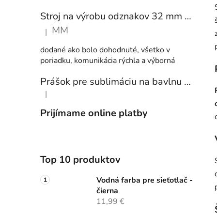
Stroj na výrobu odznakov 32 mm a 58 mm + 250 ks odznakov
MM
|
Hodnotenie produktu je 5 z 5 hviezdičiek.
dodané ako bolo dohodnuté, všetko v
poriadku, komunikácia rýchla a výborná
Prášok pre sublimáciu na bavlnu 1 kg
|
Hodnotenie produktu je 5 z 5 hviezdičiek.
Prijímame online platby
Top 10 produktov
Vodná farba pre sieťotlač -
čierna
11,99 €