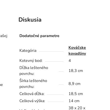
Diskusia
vašej
Dodatočné parametre
Kováčske
Kategória
kovadliny
Kotevný bod:
4
Dĺžka lešteného
18,3 cm
povrchu:
Šírka lešteného
8,9 cm
ne
povrchu:
Celková dĺžka:
18,5 cm
Celková výška:
14 cm
38 x 20 x