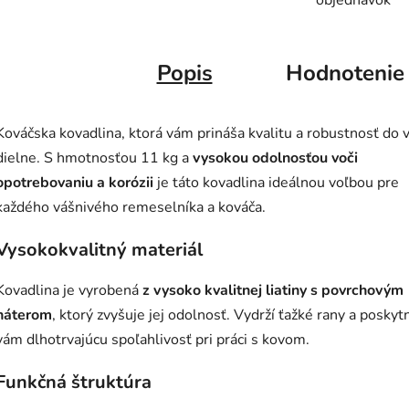
objednávok
Popis
Hodnotenie
Kováčska kovadlina, ktorá vám prináša kvalitu a robustnosť do 
dielne. S hmotnosťou 11 kg a
vysokou odolnosťou voči
opotrebovaniu a korózii
je táto kovadlina ideálnou voľbou pre
každého vášnivého remeselníka a kováča.
Vysokokvalitný materiál
Kovadlina je vyrobená
z vysoko kvalitnej liatiny s povrchovým
náterom
, ktorý zvyšuje jej odolnosť. Vydrží ťažké rany a poskyt
vám dlhotrvajúcu spoľahlivosť pri práci s kovom.
Funkčná štruktúra