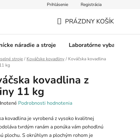
Prihlásenie
Registrácia
PRÁZDNY KOŠÍK
NÁKUPNÝ
KOŠÍK
nícke náradie a stroje
Laboratórne vybavenie
elné stroje
/
Kováčske kovadliny
/
Kováčska kovadlina
 11 kg
áčska kovadlina z
tiny 11 kg
rné
notené
Podrobnosti hodnotenia
enie
a kovadlina je vyrobená z vysoko kvalitnej
tu
, odoláva tvrdým ranám a ponúka vám pohodlnú
ú plochu. S okrúhlym a plochým rohom je