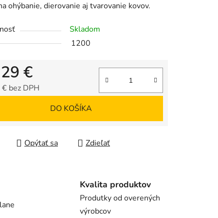
na ohýbanie, dierovanie aj tvarovanie kovov.
nosť
Skladom
iek.
1200
,29 €
 € bez DPH
tková cena:
DO KOŠÍKA
Opýtať sa
Zdieľať
Kvalita produktov
Produtky od overených
lane
výrobcov