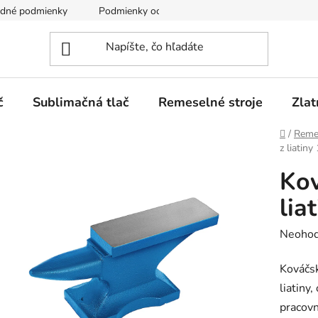
dné podmienky
Podmienky ochrany osobných údajov
č
Sublimačná tlač
Remeselné stroje
Zlat
Domov
/
Remes
z liatiny
Kov
lia
Prieme
Neohod
hodnot
Kováčsk
produk
liatiny
je
pracovn
0,0