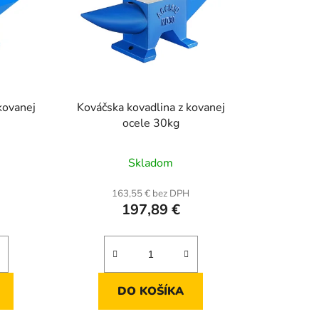
kovanej
Kováčska kovadlina z kovanej
ocele 30kg
Skladom
H
163,55 € bez DPH
197,89 €
DO KOŠÍKA