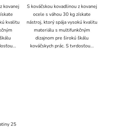
z kovanej
S kováčskou kovadlinou z kovanej
získate
ocele s váhou 30 kg získate
kú kvalitu
nástroj, ktorý spája vysokú kvalitu
nkčným
materiálu s multifunkčným
 škálu
dizajnom pre širokú škálu
osťou...
kováčskych prác. S tvrdosťou...
atiny 25