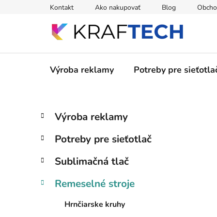
Prejsť
Kontakt
Ako nakupovať
Blog
Obcho
na
obsah
Výroba reklamy
Potreby pre sieťotla
B
K
Preskočiť
Výroba reklamy
a
kategórie
o
t
č
Potreby pre sieťotlač
e
n
g
ý
Sublimačná tlač
ó
p
r
Remeselné stroje
i
a
e
n
Hrnčiarske kruhy
e