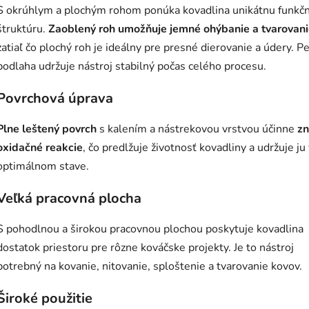
S okrúhlym a plochým rohom ponúka kovadlina unikátnu funkč
štruktúru.
Zaoblený roh umožňuje jemné ohýbanie a tvarovan
zatiaľ čo plochý roh je ideálny pre presné dierovanie a údery. P
podlaha udržuje nástroj stabilný počas celého procesu.
Povrchová úprava
Plne leštený povrch
s kalením a nástrekovou vrstvou účinne
zn
oxidačné reakcie
, čo predlžuje životnosť kovadliny a udržuje ju
optimálnom stave.
Veľká pracovná plocha
S pohodlnou a širokou pracovnou plochou poskytuje kovadlina
dostatok priestoru pre rôzne kováčske projekty. Je to nástroj
potrebný na kovanie, nitovanie, sploštenie a tvarovanie kovov.
Široké použitie