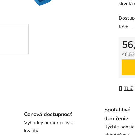
skvelá 
z
5
Dostup
hviezdič
Kód:
56
46,52
Jedno
Tlač
Spoľahlivé
Cenová dostupnosť
doručenie
Výhodný pomer ceny a
Rýchle odosie
kvality