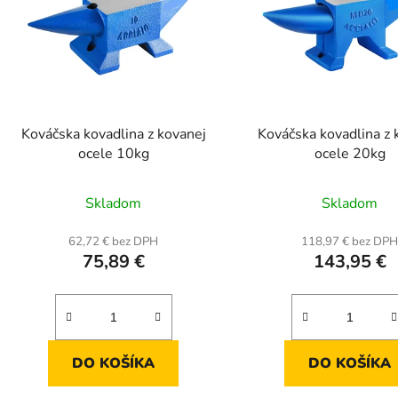
Kováčska kovadlina z kovanej
Kováčska kovadlina z 
ocele 10kg
ocele 20kg
Skladom
Skladom
62,72 € bez DPH
118,97 € bez DP
75,89 €
143,95 €
DO KOŠÍKA
DO KOŠÍKA