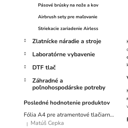
Pásové brúsky na nože a kov
Airbrush sety pre maľovanie
Striekacie zariadenie Airless
Zlatnícke náradie a stroje
Laboratórne vybavenie
DTF tlač
Záhradné a
poľnohospodárske potreby
Posledné hodnotenie produktov
Fólia A4 pre atramentové tlačiarne - sada 10 ks
Matúš Cepka
|
Hodnotenie produktu je 5 z 5 hviezdičiek.