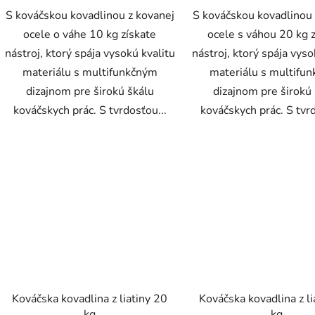
S kováčskou kovadlinou z kovanej
S kováčskou kovadlinou 
ocele o váhe 10 kg získate
ocele s váhou 20 kg 
nástroj, ktorý spája vysokú kvalitu
nástroj, ktorý spája vyso
materiálu s multifunkčným
materiálu s multifu
dizajnom pre širokú škálu
dizajnom pre širokú
kováčskych prác. S tvrdosťou...
kováčskych prác. S tvrd
Kováčska kovadlina z liatiny 20
Kováčska kovadlina z li
kg
kg