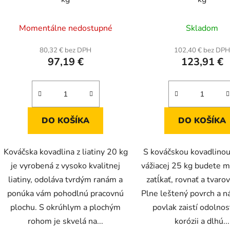
Momentálne nedostupné
Skladom
80,32 € bez DPH
102,40 € bez DP
97,19 €
123,91 €
DO KOŠÍKA
DO KOŠÍKA
Kováčska kovadlina z liatiny 20 kg
S kováčskou kovadlinou 
je vyrobená z vysoko kvalitnej
vážiacej 25 kg budete m
liatiny, odoláva tvrdým ranám a
zatĺkať, rovnať a tvaro
ponúka vám pohodlnú pracovnú
Plne leštený povrch a n
plochu. S okrúhlym a plochým
povlak zaistí odolnos
rohom je skvelá na...
korózii a dlhú...