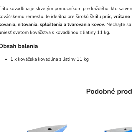
Táto kovadlina je skvelým pomocníkom pre každého, kto sa ve
kováčskemu remeslu. Je ideálna pre širokú škálu prác,
vrátane
kovania, nitovania, sploštenia a tvarovania kovov
. Nechajte sa
uniesť svetom kováčstva s kovadlinou z liatiny 11 kg.
Obsah balenia
1 x kováčska kovadlina z liatiny 11 kg
Podobné prod