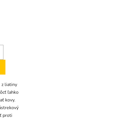
H
z liatiny
ôcť ľahko
vať kovy.
ástrekový
ť proti