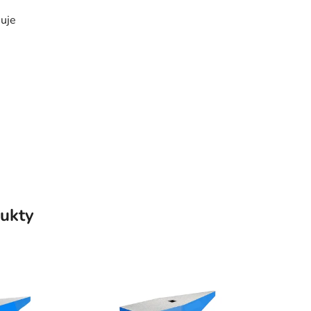
nuje
ukty