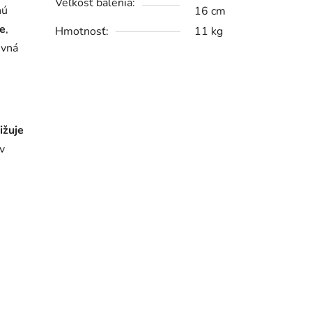
Veľkosť balenia:
nú
16 cm
ie
,
Hmotnosť:
11 kg
evná
ižuje
 v